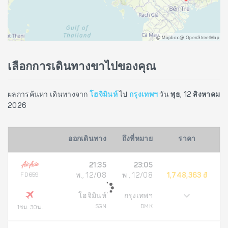
@ Mapbox @ OpenStreetMap
เลือกการเดินทางขาไปของคุณ
ผลการค้นหา เดินทางจาก
โฮจิมินห์
ไป
กรุงเทพฯ
วัน
พุธ, 12 สิงหาคม
2026
ออกเดินทาง
ถึงที่หมาย
ราคา
21:35
23:05
FD659
พ., 12/08
พ., 12/08
1,748,363 đ
โฮจิมินห์
กรุงเทพฯ
SGN
DMK
1ชม. 30น.