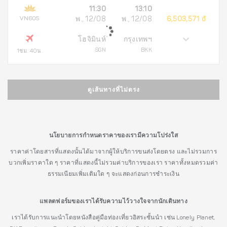
11:30
13:10
VN605
พ., 12/08
พ., 12/08
6,503,571 đ
โฮจิมินห์
กรุงเทพฯ
SGN
BKK
1ชม. 40น.
ดูเส้นทางที่ไม่ตรง
นโยบายการกำหนดราคาของเรามีความโปร่งใส
ราคาค่าโดยสารที่แสดงนั้นได้มาจากผู้ให้บริการขนส่งโดยตรง และไม่รวมการ
บวกเพิ่มราคาใด ๆ ราคาที่แสดงนี้ไม่รวมค่าบริการของเรา ราคาทั้งหมดรวมค่า
ธรรมเนียมเพิ่มเติมใด ๆ จะแสดงก่อนการชำระเงิน
แพลตฟอร์มของเราได้รับความไว้วางใจจากนักเดินทาง
เราได้รับการแนะนำโดยหนังสือคู่มือท่องเที่ยวอิสระชั้นนำ เช่น Lonely Planet,