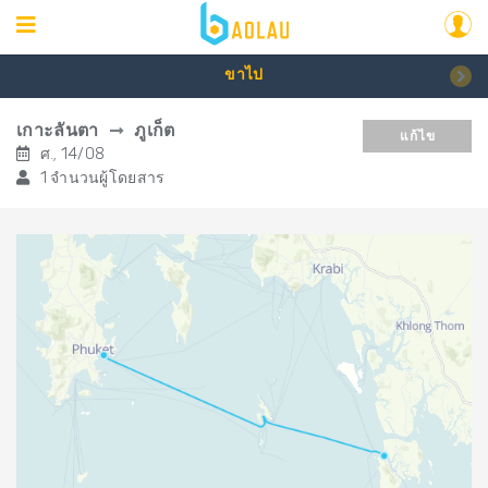
ขาไป
เกาะลันตา
ภูเก็ต
แก้ไข
ศ., 14/08
1 จำนวนผู้โดยสาร