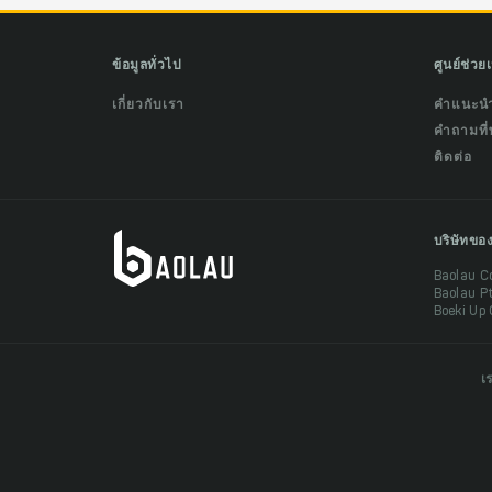
ข้อมูลทั่วไป
ศูนย์ช่วย
เกี่ยวกับเรา
คำแนะน
คำถามที่
ติดต่อ
บริษัทขอ
Baolau C
Baolau P
Boeki Up 
เ