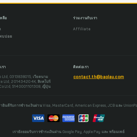
เหลือ
ร่วมงานกับเรา
ำ
Affiliate
พบบ่อย
งเรา
ติดต่อเรา
o Ltd, 0313838015, เวียดนาม
contact.th@baolau.com
te Ltd, 201434204K, สิงคโปร์
Co Ltd, 5140001101308, ญี่ปุ่น
รายินดีรับการชำระเงินผ่าน Visa, MasterCard, American Express, JCB และ UnionP
เรายังยอมรับการชำระเงินผ่าน Google Pay, Apple Pay และ พร้อมเพย์