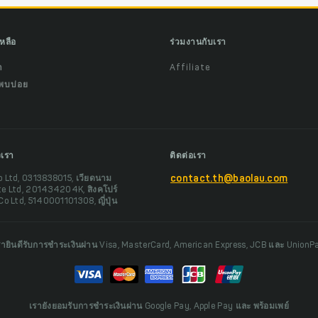
เหลือ
ร่วมงานกับเรา
ำ
Affiliate
พบบ่อย
งเรา
ติดต่อเรา
o Ltd, 0313838015, เวียดนาม
contact.th@baolau.com
te Ltd, 201434204K, สิงคโปร์
Co Ltd, 5140001101308, ญี่ปุ่น
รายินดีรับการชำระเงินผ่าน Visa, MasterCard, American Express, JCB และ UnionP
เรายังยอมรับการชำระเงินผ่าน Google Pay, Apple Pay และ พร้อมเพย์