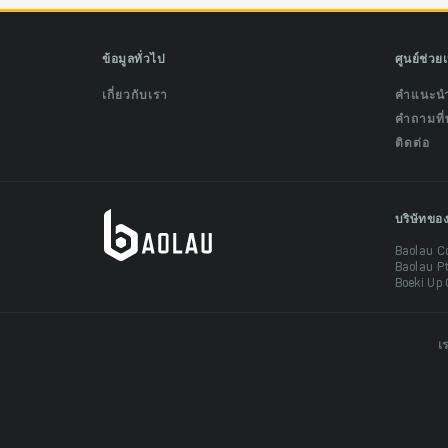
ข้อมูลทั่วไป
ศูนย์ช่วย
เกี่ยวกับเรา
คำแนะน
คำถามที่
ติดต่อ
บริษัทขอ
Baolau C
Baolau P
Boeki Up 
เ