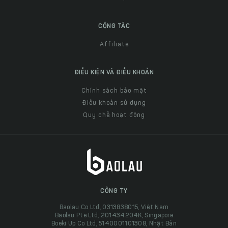
CỘNG TÁC
Affiliate
ĐIỀU KIỆN VÀ ĐIỀU KHOẢN
Chính sách bảo mật
Điều khoản sử dụng
Quy chế hoạt động
CÔNG TY
Baolau Co Ltd, 0313838015, Việt Nam
Baolau Pte Ltd, 201434204K, Singapore
Boeki Up Co Ltd, 5140001101308, Nhật Bản