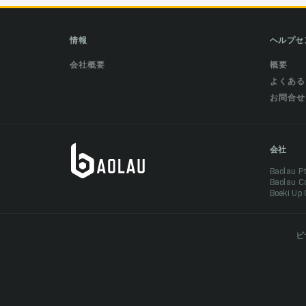
情報
ヘルプセ
会社概要
概要
よくある
お問合せ
会社
Baolau 
Baolau 
Boeki Up
ビ