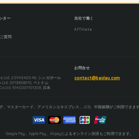
ンター
当社で働く
Affiliate
ご質問
お問合せ
Pte Ltd, 201434204K, シンガポール
contact@baolau.com
Co Ltd, 0313838015, ベトナム
 Co Ltd, 5140001101308, 日本
ザ、マスターカード、アメリカンエキスプレス、JCB、中国銀聯がご利用できま
Google Pay、Apple Pay、Alipayによるオンライン決済もご利用できます。