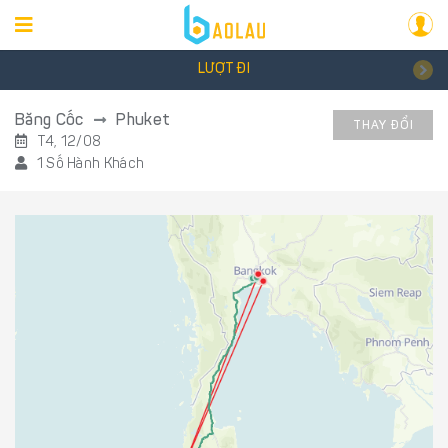
LƯỢT ĐI
Băng Cốc
Phuket
THAY ĐỔI
T4, 12/08
1 Số Hành Khách