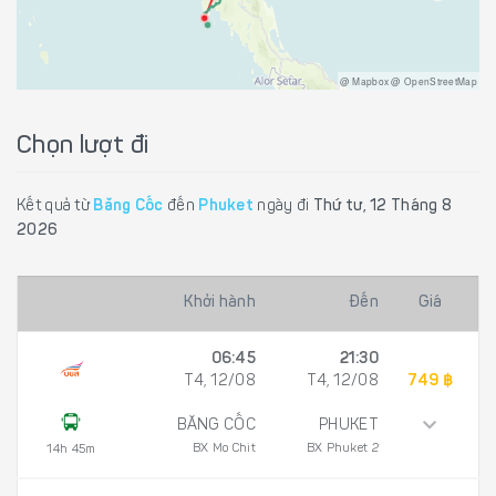
@ Mapbox @ OpenStreetMap
Chọn lượt đi
Kết quả từ
Băng Cốc
đến
Phuket
ngày đi
Thứ tư, 12 Tháng 8
2026
Khởi hành
Đến
Giá
06:45
21:30
T4, 12/08
T4, 12/08
749 ฿
BĂNG CỐC
PHUKET
BX Mo Chit
BX Phuket 2
14h 45m