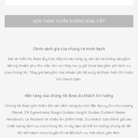
XEM THÊM TUYẾN ĐƯỜNG GIÁN TIẾP
Chính sách giá của chúng tôi minh bạch
Giá vé hiển thị được lấy trực tiếp từ các công ty vận tải và không bao gồm
bất kỳ khoản phụ thu nào. Xin vui lòng lưu ý giá chưa bao gồm phí dịch vụ
của chúng tôi. Tổng giá bao gồm mọi khoản phí bổ sung sẽ được hiển thị trước
khi thanh toán.
Nền tảng của chúng tôi được du khách tin tưởng
Chúng tôi được giới thiệu bởi các cẩm nang du lịch độc lập uy tín như Lonely
Planet, DK Eyewitness, Rough Guides, Insight Guides, DuMont Reise-
Handbuch, Le Routard và nhiều ấn phẩm khác. Du khách luôn đánh giá cao
chất lượng dịch vụ của chúng tôi, vì vậy bạn có thể tin tưởng chúng tôi để
lên kế hoạch cho chuyến đi và đặt dịch vụ một cách yên tâm.