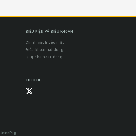
ĐIỀU KIỆN VÀ ĐIỀU KHOẢN
Chính sách bảo mật
Điều khoản sử dụng
Quy chế hoạt động
THEO DÕI
 UnionPay.