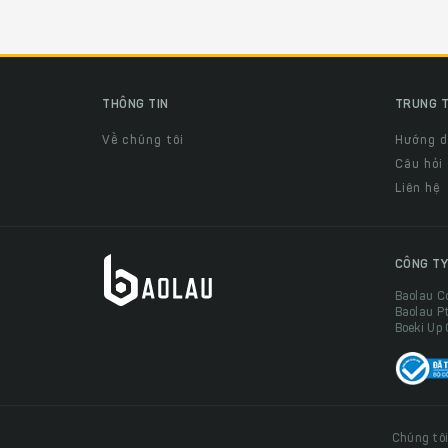
THÔNG TIN
TRUNG T
Về chúng tôi
Hướng 
Câu hỏi
Liên hệ
CÔNG TY
Baolau C
Baolau P
Boeki Up
Chúng tôi