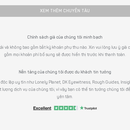
XEM THÊM CHUYẾN TÀU
Chính sách giá của chúng tôi minh bạch
 tải và không bao gồm bất kỳ khoản phụ thu nào. Xin vui lòng lưu ý gi
gồm mọi khoản phí bổ sung sẽ được hiển thị trước khi thanh toán.
Nền tảng của chúng tôi được du khách tin tưởng
h độc lập uy tín như Lonely Planet, DK Eyewitness, Rough Guides, In
 lượng dịch vụ của chúng tôi, vì vậy bạn có thể tin tưởng chúng tôi đ
yên tâm.