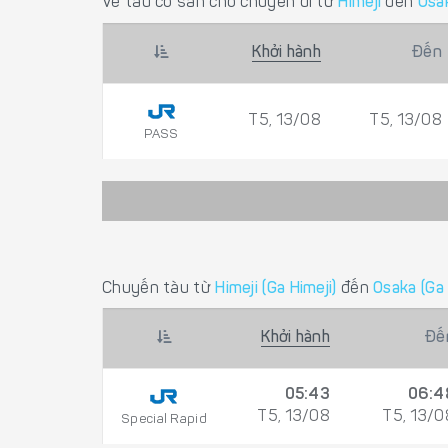
Vé tàu có sẵn cho chuyến đi từ
Himeji
đến
Osa
Khởi hành
Đến
T5, 13/08
T5, 13/08
PASS
Chuyến tàu từ
Himeji (Ga Himeji)
đến
Osaka (Ga
Khởi hành
Đế
05:43
06:4
T5, 13/08
T5, 13/0
Special Rapid