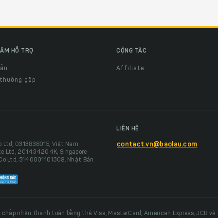
ÂM HỖ TRỢ
CỘNG TÁC
dẫn
Affiliate
 thường gặp
LIÊN HỆ
o Ltd, 0313838015, Việt Nam
contact.vn@baolau.com
te Ltd, 201434204K, Singapore
 Co Ltd, 5140001101308, Nhật Bản
 chấp nhận thanh toán bằng thẻ Visa, MasterCard, American Express, JCB và