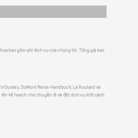
á chưa bao gồm phí dịch vụ của chúng tôi. Tổng giá bao
sight Guides, DuMont Reise-Handbuch, Le Routard và
ể lên kế hoạch cho chuyến đi và đặt dịch vụ một cách