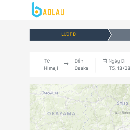
LƯỢT ĐI
Từ
Đến
Ngày Đi
Himeji
Osaka
T5, 13/0