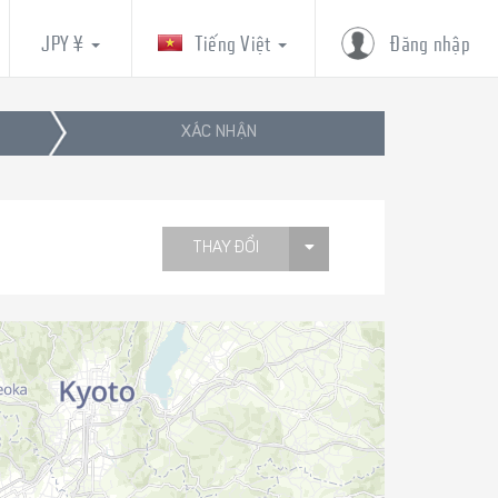
JPY ¥
Tiếng Việt
Đăng nhập
XÁC NHẬN
THAY ĐỔI