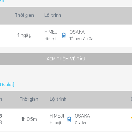
ka
Thời gian
Lộ trình
HIMEJI
OSAKA
1 ngày
Himeji
Tất cả các Ga
XEM THÊM VÉ TÀU
 Osaka)
n
Thời gian
Lộ trình
8
HIMEJI
OSAKA
1h 05m
8
Himeji
Osaka