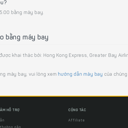
êu?
05.00 bằng máy bay.
yo bằng máy bay
c khai thác bởi: Hong Kong Express, Greater Bay Airline
ằng máy bay, vui lòng xem
hướng dẫn máy bay
của chúng 
ÂM HỖ TRỢ
CỘNG TÁC
dẫn
Affiliate
 thường gặp