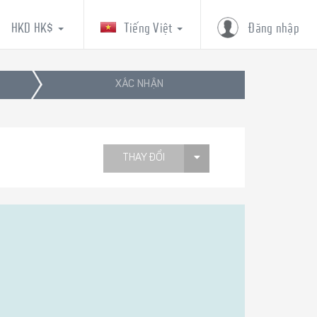
HKD HK$
Tiếng Việt
Đăng nhập
XÁC NHẬN
THAY ĐỔI