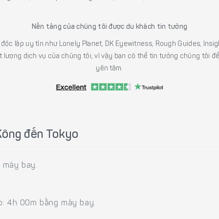
Nền tảng của chúng tôi được du khách tin tưởng
h độc lập uy tín như Lonely Planet, DK Eyewitness, Rough Guides, In
 lượng dịch vụ của chúng tôi, vì vậy bạn có thể tin tưởng chúng tôi đ
yên tâm.
Kông đến Tokyo
g máy bay.
yo: 4h 00m bằng máy bay.