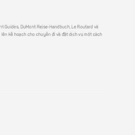
sight Guides, DuMont Reise-Handbuch, Le Routard và
ể lên kế hoạch cho chuyến đi và đặt dịch vụ một cách