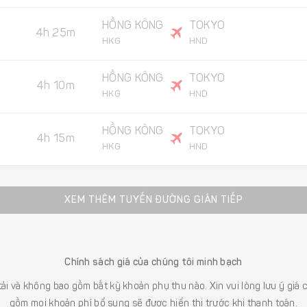
HỒNG KÔNG
TOKYO
4h 25m
HKG
HND
HỒNG KÔNG
TOKYO
4h 10m
HKG
HND
HỒNG KÔNG
TOKYO
4h 15m
HKG
HND
XEM THÊM TUYẾN ĐƯỜNG GIÁN TIẾP
Chính sách giá của chúng tôi minh bạch
 tải và không bao gồm bất kỳ khoản phụ thu nào. Xin vui lòng lưu ý gi
gồm mọi khoản phí bổ sung sẽ được hiển thị trước khi thanh toán.