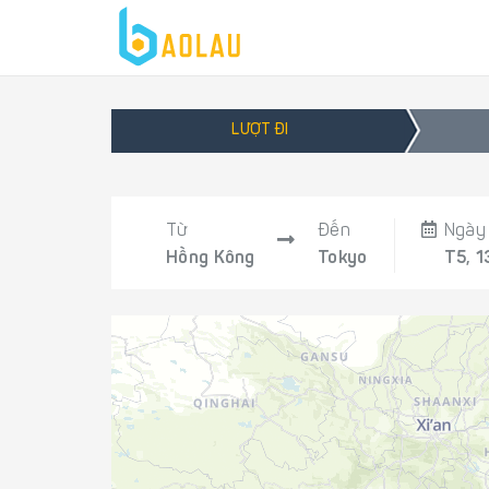
LƯỢT ĐI
Từ
Đến
Ngày 
Hồng Kông
Tokyo
T5, 