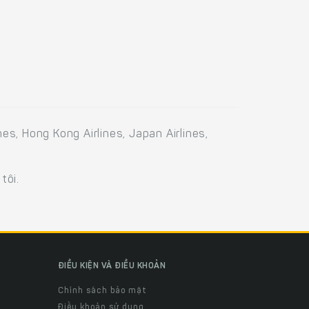
s, Hong Kong Airlines, Japan Airlines,
tôi.
ĐIỀU KIỆN VÀ ĐIỀU KHOẢN
Chính sách bảo mật
Điều khoản sử dụng