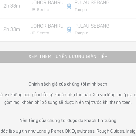
JOHOR BAHRU
PULAU SEBANG
2h 33m
JB Sentral
Tampin
JOHOR BAHRU
PULAU SEBANG
2h 33m
JB Sentral
Tampin
XEM THÊM TUYẾN ĐƯỜNG GIÁN TIẾP
Chính sách giá của chúng tôi minh bạch
 tải và không bao gồm bất kỳ khoản phụ thu nào. Xin vui lòng lưu ý gi
gồm mọi khoản phí bổ sung sẽ được hiển thị trước khi thanh toán.
Nền tảng của chúng tôi được du khách tin tưởng
h độc lập uy tín như Lonely Planet, DK Eyewitness, Rough Guides, In