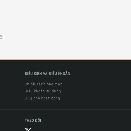
i.
ĐIỀU KIỆN VÀ ĐIỀU KHOẢN
Chính sách bảo mật
Điều khoản sử dụng
Quy chế hoạt động
THEO DÕI