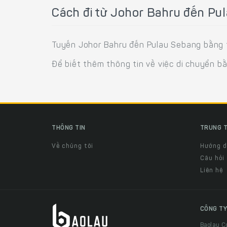
Cách đi từ Johor Bahru đến Pu
Tuyến Johor Bahru đến Pulau Sebang bằng t
Để biết thêm thông tin về việc di chuyển b
THÔNG TIN
TRUNG T
Về chúng tôi
Hướng 
Câu hỏi
Liên hệ
CÔNG TY
Baolau C