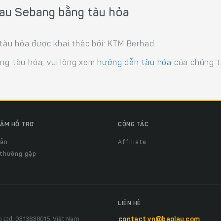
lau Sebang bằng tàu hỏa
àu hỏa được khai thác bởi: KTM Berhad.
ằng tàu hỏa, vui lòng xem
hướng dẫn tàu hỏa
của chúng tô
ÂM HỖ TRỢ
CỘNG TÁC
dẫn
Affiliate
 thường gặp
LIÊN HỆ
o Ltd, 0313838015, Việt Nam
contact.vn@baolau.com