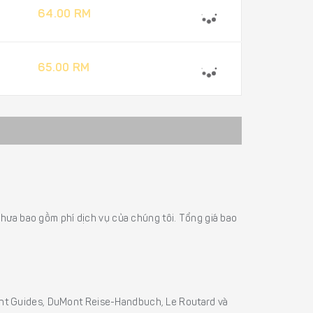
64.00 RM
65.00 RM
á chưa bao gồm phí dịch vụ của chúng tôi. Tổng giá bao
sight Guides, DuMont Reise-Handbuch, Le Routard và