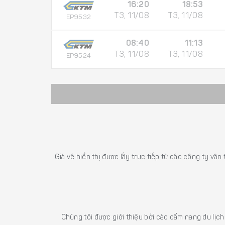
16:20
18:53
T3, 11/08
T3, 11/08
EP9532
08:40
11:13
T3, 11/08
T3, 11/08
EP9524
Giá vé hiển thị được lấy trực tiếp từ các công ty vận
Chúng tôi được giới thiệu bởi các cẩm nang du lịc