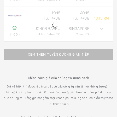
1h 00m
19:15
20:15
T6, 14/08
T6, 14/08
13.15 RM
JOHOR BAHRU
SINGAPORE
Johor Bahru CIQ
Changi T4
1h 00m
XEM THÊM TUYẾN ĐƯỜNG GIÁN TIẾP
Chính sách giá của chúng tôi minh bạch
Giá vé hiển thị được lấy trực tiếp từ các công ty vận tải và không bao gồm
bất kỳ khoản phụ thu nào. Xin vui lòng lưu ý giá chưa bao gồm phí dịch vụ
của chúng tôi. Tổng giá bao gồm mọi khoản phí bổ sung sẽ được hiển thị trước
khi thanh toán.