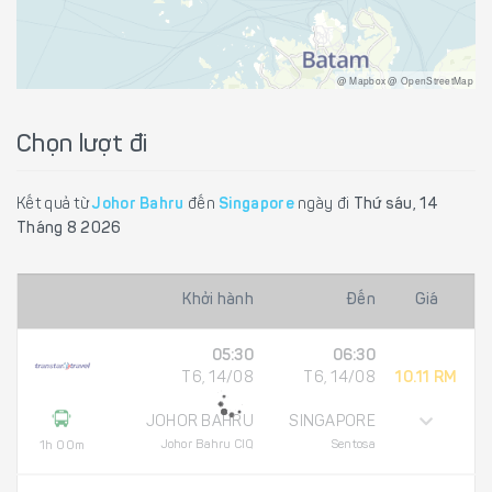
@ Mapbox @ OpenStreetMap
Chọn lượt đi
Kết quả từ
Johor Bahru
đến
Singapore
ngày đi
Thứ sáu, 14
Tháng 8 2026
Khởi hành
Đến
Giá
05:30
06:30
T6, 14/08
T6, 14/08
10.11 RM
JOHOR BAHRU
SINGAPORE
Johor Bahru CIQ
Sentosa
1h 00m