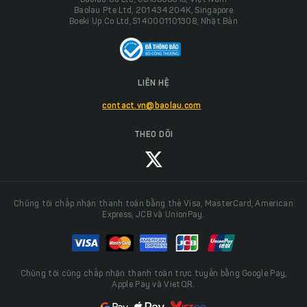
Baolau Co Ltd, 0313838015, Việt Nam
Baolau Pte Ltd, 201434204K, Singapore
Boeki Up Co Ltd, 5140001101308, Nhật Bản
LIÊN HỆ
contact.vn@baolau.com
THEO DÕI
Chúng tôi chấp nhận thanh toán bằng thẻ Visa, MasterCard, American
Express, JCB và UnionPay.
Chúng tôi cũng chấp nhận thanh toán trực tuyến bằng Google Pay,
Apple Pay và VietQR.