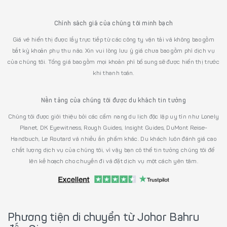
Chính sách giá của chúng tôi minh bạch
Giá vé hiển thị được lấy trực tiếp từ các công ty vận tải và không bao gồm
bất kỳ khoản phụ thu nào. Xin vui lòng lưu ý giá chưa bao gồm phí dịch vụ
của chúng tôi. Tổng giá bao gồm mọi khoản phí bổ sung sẽ được hiển thị trước
khi thanh toán.
Nền tảng của chúng tôi được du khách tin tưởng
Chúng tôi được giới thiệu bởi các cẩm nang du lịch độc lập uy tín như Lonely
Planet, DK Eyewitness, Rough Guides, Insight Guides, DuMont Reise-
Handbuch, Le Routard và nhiều ấn phẩm khác. Du khách luôn đánh giá cao
chất lượng dịch vụ của chúng tôi, vì vậy bạn có thể tin tưởng chúng tôi để
lên kế hoạch cho chuyến đi và đặt dịch vụ một cách yên tâm.
Phương tiện di chuyển từ Johor Bahru