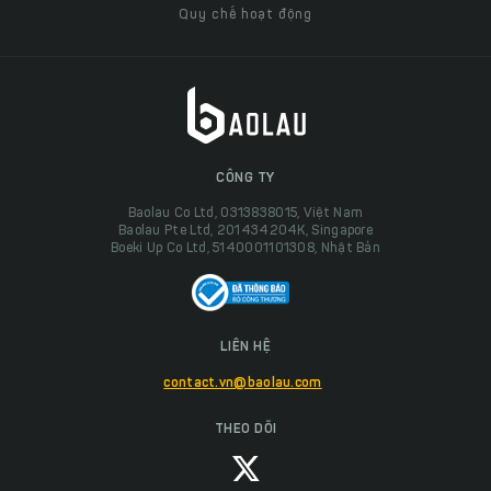
Quy chế hoạt động
CÔNG TY
Baolau Co Ltd, 0313838015, Việt Nam
Baolau Pte Ltd, 201434204K, Singapore
Boeki Up Co Ltd, 5140001101308, Nhật Bản
LIÊN HỆ
contact.vn@baolau.com
THEO DÕI