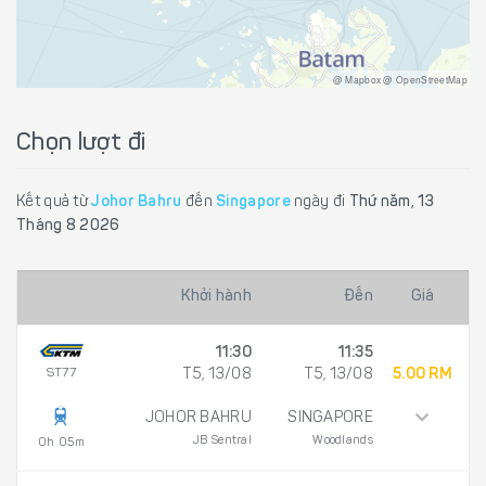
@ Mapbox @ OpenStreetMap
Chọn lượt đi
Kết quả từ
Johor Bahru
đến
Singapore
ngày đi
Thứ năm, 13
Tháng 8 2026
Khởi hành
Đến
Giá
11:30
11:35
ST77
T5, 13/08
T5, 13/08
5.00 RM
JOHOR BAHRU
SINGAPORE
JB Sentral
Woodlands
0h 05m