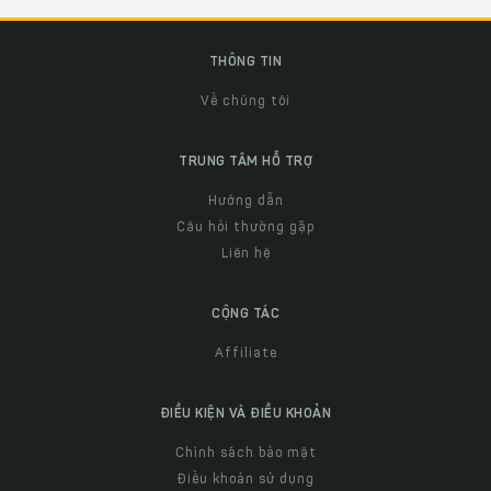
THÔNG TIN
Về chúng tôi
TRUNG TÂM HỖ TRỢ
Hướng dẫn
Câu hỏi thường gặp
Liên hệ
CỘNG TÁC
Affiliate
ĐIỀU KIỆN VÀ ĐIỀU KHOẢN
Chính sách bảo mật
Điều khoản sử dụng