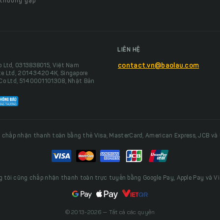
 thường gặp
LIÊN HỆ
o Ltd, 0313838015, Việt Nam
contact.vn@baolau.com
te Ltd, 201434204K, Singapore
 Co Ltd, 5140001101308, Nhật Bản
 chấp nhận thanh toán bằng thẻ Visa, MasterCard, American Express, JCB và
 tôi cũng chấp nhận thanh toán trực tuyến bằng Google Pay, Apple Pay và V
© 2013-2026 — Tất cả các quyền