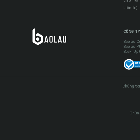
Câu hỏi
Liên hệ
CÔNG TY
Baolau C
Baolau P
Boeki Up
Chúng tôi
Chúng