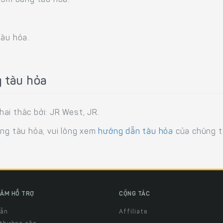
 15m bằng tàu hỏa.
tàu hỏa.
g tàu hỏa
ai thác bởi: JR West, JR.
ằng tàu hỏa, vui lòng xem
hướng dẫn tàu hỏa
của chúng tô
ÂM HỖ TRỢ
CỘNG TÁC
dẫn
Affiliate