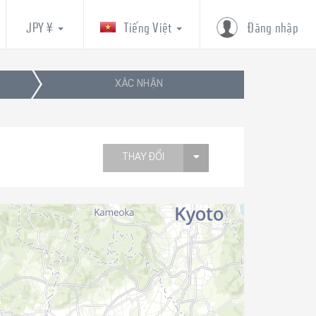
JPY ¥
Tiếng Việt
Đăng nhập
XÁC NHẬN
THAY ĐỔI