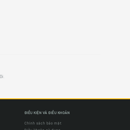
i.
ĐIỀU KIỆN VÀ ĐIỀU KHOẢN
Chính sách bảo mật