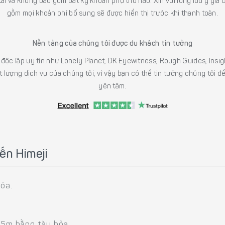
 tải và không bao gồm bất kỳ khoản phụ thu nào. Xin vui lòng lưu ý gi
gồm mọi khoản phí bổ sung sẽ được hiển thị trước khi thanh toán.
Nền tảng của chúng tôi được du khách tin tưởng
h độc lập uy tín như Lonely Planet, DK Eyewitness, Rough Guides, In
 lượng dịch vụ của chúng tôi, vì vậy bạn có thể tin tưởng chúng tôi đ
yên tâm.
ến Himeji
hỏa.