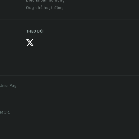
Điều khoản sử dụng
Quy chế hoạt động
THEO DÕI
 UnionPay.
ietQR.