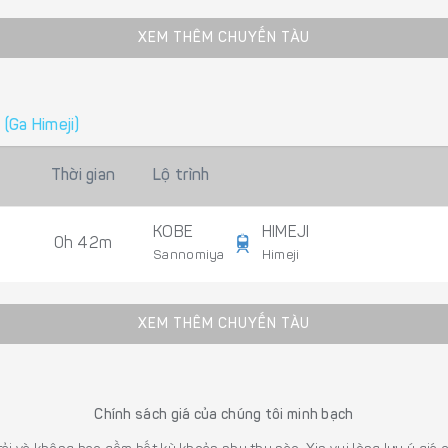
XEM THÊM CHUYẾN TÀU
 (Ga Himeji)
Thời gian
Lộ trình
KOBE
HIMEJI
0h 42m
Sannomiya
Himeji
XEM THÊM CHUYẾN TÀU
Chính sách giá của chúng tôi minh bạch