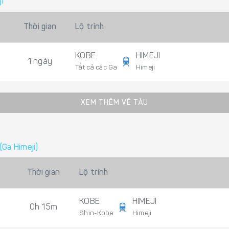
i
Thời gian
Lộ trình
KOBE
HIMEJI
1 ngày
Tất cả các Ga
Himeji
XEM THÊM VÉ TÀU
(Ga Himeji)
Thời gian
Lộ trình
KOBE
HIMEJI
0h 15m
Shin-Kobe
Himeji