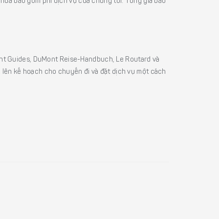
á chưa bao gồm phí dịch vụ của chúng tôi. Tổng giá bao
sight Guides, DuMont Reise-Handbuch, Le Routard và
ể lên kế hoạch cho chuyến đi và đặt dịch vụ một cách