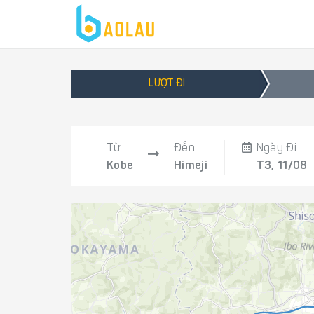
LƯỢT ĐI
Từ
Đến
Ngày Đi
Kobe
Himeji
T3, 11/08