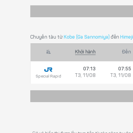
Chuyến tàu từ
Kobe (Ga Sannomiya)
đến
Himeji
Khởi hành
Đến
07:13
07:55
T3, 11/08
T3, 11/08
Special Rapid