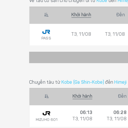
Vé tàu có sẵn cho chuyến đi từ
Kobe
đến
Himej
Khởi hành
Đến
T3, 11/08
T3, 11/08
PASS
Chuyến tàu từ
Kobe (Ga Shin-Kobe)
đến
Himeji 
Khởi hành
Đến
06:13
06:28
T3, 11/08
T3, 11/08
MIZUHO 601