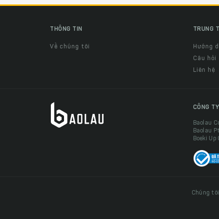
THÔNG TIN
TRUNG T
Về chúng tôi
Hướng 
Câu hỏi
Liên hệ
CÔNG TY
Baolau C
Baolau P
Boeki Up
Chúng tôi