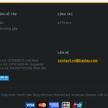
ÂM HỖ TRỢ
CỘNG TÁC
dẫn
Affiliate
 thường gặp
LIÊN HỆ
o Ltd, 0313838015, Việt Nam
contact.vn@baolau.com
te Ltd, 201434204K, Singapore
 Co Ltd, 5140001101308, Nhật Bản
 chấp nhận thanh toán bằng thẻ Visa, MasterCard, American Express, JCB và