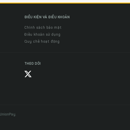
ĐIỀU KIỆN VÀ ĐIỀU KHOẢN
Chính sách bảo mật
Điều khoản sử dụng
Quy chế hoạt động
THEO DÕI
 UnionPay.