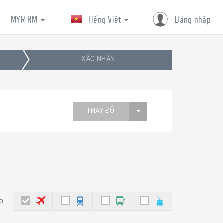
MYR RM
Tiếng Việt
Đăng nhập
XÁC NHẬN
THAY ĐỔI
eo