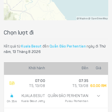
@ Mapbox @ OpenStreetMap
Chọn lượt đi
Kết quả từ
Kuala Besut
đến
Quần Đảo Perhentian
ngày đi
Thứ
năm, 13 Tháng 8 2026
Khởi hành
Đến
Giá
07:00
07:35
T5, 13/08
T5, 13/08
60.00 RM
KUALA BESUT
QUẦN ĐẢO PERHENTIAN
Kuala Besut Jetty
Pulau Perhentian
0h 35m