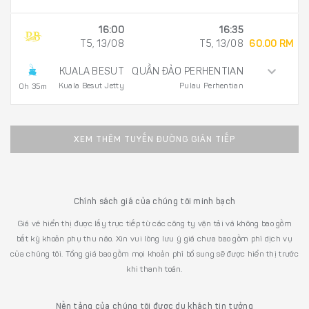
16:00
16:35
T5, 13/08
T5, 13/08
60.00 RM
KUALA BESUT
QUẦN ĐẢO PERHENTIAN
Kuala Besut Jetty
Pulau Perhentian
0h 35m
XEM THÊM TUYẾN ĐƯỜNG GIÁN TIẾP
Chính sách giá của chúng tôi minh bạch
Giá vé hiển thị được lấy trực tiếp từ các công ty vận tải và không bao gồm
bất kỳ khoản phụ thu nào. Xin vui lòng lưu ý giá chưa bao gồm phí dịch vụ
của chúng tôi. Tổng giá bao gồm mọi khoản phí bổ sung sẽ được hiển thị trước
khi thanh toán.
Nền tảng của chúng tôi được du khách tin tưởng