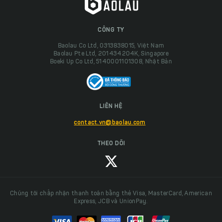
CÔNG TY
Baolau Co Ltd, 0313838015, Việt Nam
Baolau Pte Ltd, 201434204K, Singapore
Boeki Up Co Ltd, 5140001101308, Nhật Bản
LIÊN HỆ
contact.vn@baolau.com
THEO DÕI
Chúng tôi chấp nhận thanh toán bằng thẻ Visa, MasterCard, American
Express, JCB và UnionPay.