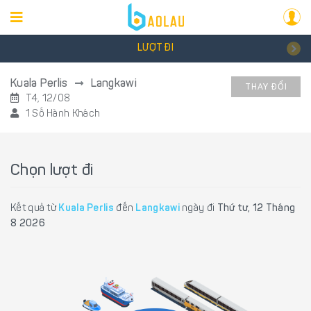
LƯỢT ĐI
Kuala Perlis
Langkawi
THAY ĐỔI
T4, 12/08
1 Số Hành Khách
Chọn lượt đi
Kết quả từ
Kuala Perlis
đến
Langkawi
ngày đi
Thứ tư, 12 Tháng
8 2026