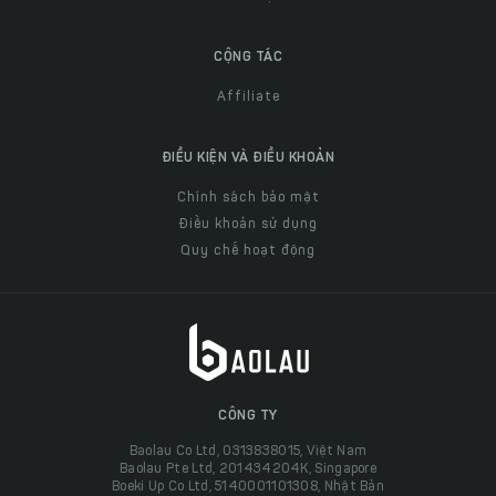
CỘNG TÁC
Affiliate
ĐIỀU KIỆN VÀ ĐIỀU KHOẢN
Chính sách bảo mật
Điều khoản sử dụng
Quy chế hoạt động
CÔNG TY
Baolau Co Ltd, 0313838015, Việt Nam
Baolau Pte Ltd, 201434204K, Singapore
Boeki Up Co Ltd, 5140001101308, Nhật Bản