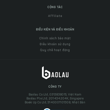
CỘNG TÁC
Affiliate
ĐIỀU KIỆN VÀ ĐIỀU KHOẢN
Chính sách bảo mật
Điều khoản sử dụng
Quy chế hoạt động
CÔNG TY
Baolau Co Ltd, 0313838015, Việt Nam
Baolau Pte Ltd, 201434204K, Singapore
Boeki Up Co Ltd, 5140001101308, Nhật Bản