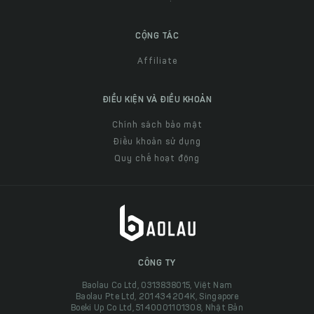
CỘNG TÁC
Affiliate
ĐIỀU KIỆN VÀ ĐIỀU KHOẢN
Chính sách bảo mật
Điều khoản sử dụng
Quy chế hoạt động
CÔNG TY
Baolau Co Ltd, 0313838015, Việt Nam
Baolau Pte Ltd, 201434204K, Singapore
Boeki Up Co Ltd, 5140001101308, Nhật Bản