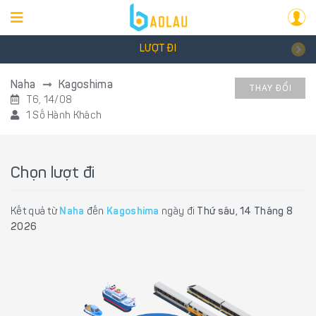
LƯỢT ĐI
Naha
Kagoshima
THAY ĐỔI
T6, 14/08
1 Số Hành Khách
Chọn lượt đi
Kết quả từ
Naha
đến
Kagoshima
ngày đi
Thứ sáu, 14 Tháng 8
2026