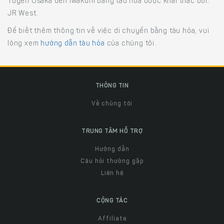
Tuyến Osaka đến Iwakuni bằng tàu hỏa được khai thác bởi:
JR West.
Để biết thêm thông tin về việc di chuyển bằng tàu hỏa, vui
lòng xem
hướng dẫn tàu hỏa
của chúng tôi.
THÔNG TIN
Về chúng tôi
TRUNG TÂM HỖ TRỢ
Hướng dẫn
Câu hỏi thường gặp
Liên hệ
CỘNG TÁC
Affiliate