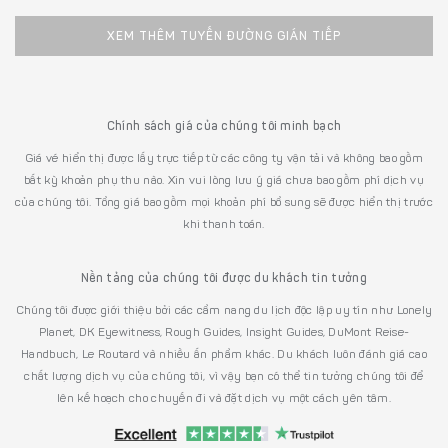
XEM THÊM TUYẾN ĐƯỜNG GIÁN TIẾP
Chính sách giá của chúng tôi minh bạch
Giá vé hiển thị được lấy trực tiếp từ các công ty vận tải và không bao gồm
bất kỳ khoản phụ thu nào. Xin vui lòng lưu ý giá chưa bao gồm phí dịch vụ
của chúng tôi. Tổng giá bao gồm mọi khoản phí bổ sung sẽ được hiển thị trước
khi thanh toán.
Nền tảng của chúng tôi được du khách tin tưởng
Chúng tôi được giới thiệu bởi các cẩm nang du lịch độc lập uy tín như Lonely
Planet, DK Eyewitness, Rough Guides, Insight Guides, DuMont Reise-
Handbuch, Le Routard và nhiều ấn phẩm khác. Du khách luôn đánh giá cao
chất lượng dịch vụ của chúng tôi, vì vậy bạn có thể tin tưởng chúng tôi để
lên kế hoạch cho chuyến đi và đặt dịch vụ một cách yên tâm.