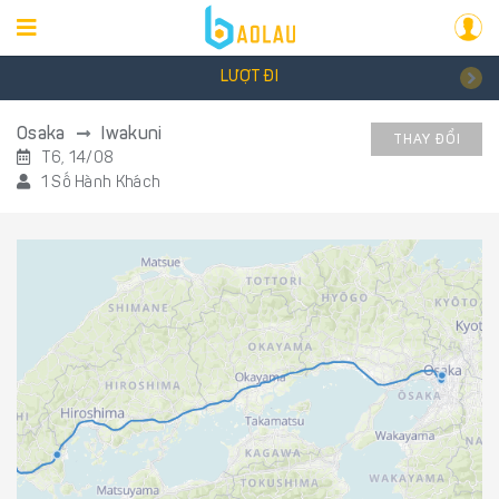
LƯỢT ĐI
Osaka
Iwakuni
THAY ĐỔI
T6, 14/08
1 Số Hành Khách