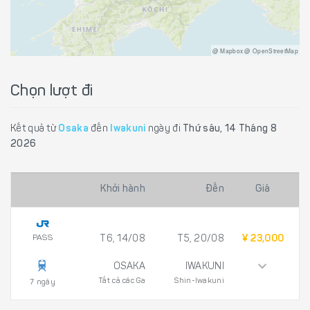
@ Mapbox @ OpenStreetMap
Chọn lượt đi
Kết quả từ
Osaka
đến
Iwakuni
ngày đi
Thứ sáu, 14 Tháng 8
2026
Khởi hành
Đến
Giá
PASS
T6, 14/08
T5, 20/08
¥ 23,000
OSAKA
IWAKUNI
Tất cả các Ga
Shin-Iwakuni
7 ngày