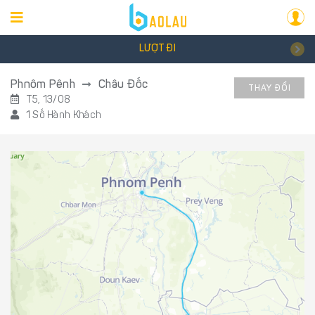
LƯỢT ĐI
Phnôm Pênh
Châu Đốc
THAY ĐỔI
T5, 13/08
1 Số Hành Khách