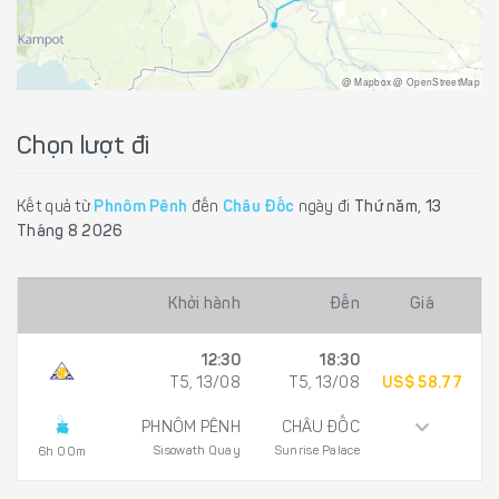
@ Mapbox @ OpenStreetMap
Chọn lượt đi
Kết quả từ
Phnôm Pênh
đến
Châu Đốc
ngày đi
Thứ năm, 13
Tháng 8 2026
Khởi hành
Đến
Giá
12:30
18:30
T5, 13/08
T5, 13/08
US$ 58.77
PHNÔM PÊNH
CHÂU ĐỐC
Sisowath Quay
Sunrise Palace
6h 00m