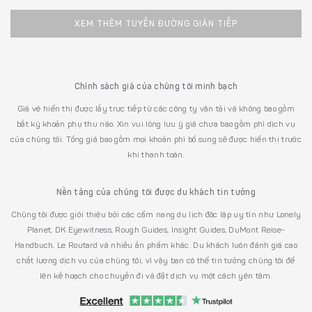
XEM THÊM TUYẾN ĐƯỜNG GIÁN TIẾP
Chính sách giá của chúng tôi minh bạch
Giá vé hiển thị được lấy trực tiếp từ các công ty vận tải và không bao gồm
bất kỳ khoản phụ thu nào. Xin vui lòng lưu ý giá chưa bao gồm phí dịch vụ
của chúng tôi. Tổng giá bao gồm mọi khoản phí bổ sung sẽ được hiển thị trước
khi thanh toán.
Nền tảng của chúng tôi được du khách tin tưởng
Chúng tôi được giới thiệu bởi các cẩm nang du lịch độc lập uy tín như Lonely
Planet, DK Eyewitness, Rough Guides, Insight Guides, DuMont Reise-
Handbuch, Le Routard và nhiều ấn phẩm khác. Du khách luôn đánh giá cao
chất lượng dịch vụ của chúng tôi, vì vậy bạn có thể tin tưởng chúng tôi để
lên kế hoạch cho chuyến đi và đặt dịch vụ một cách yên tâm.