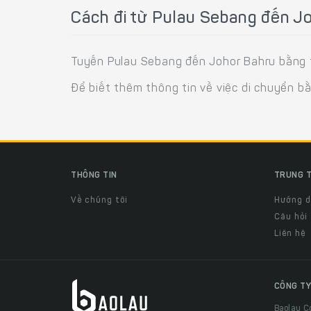
Cách đi từ Pulau Sebang đến J
Tuyến Pulau Sebang đến Johor Bahru bằng t
Để biết thêm thông tin về việc di chuyển b
THÔNG TIN
TRUNG T
Về chúng tôi
Hướng 
Câu hỏi
Liên hệ
CÔNG TY
Baolau C