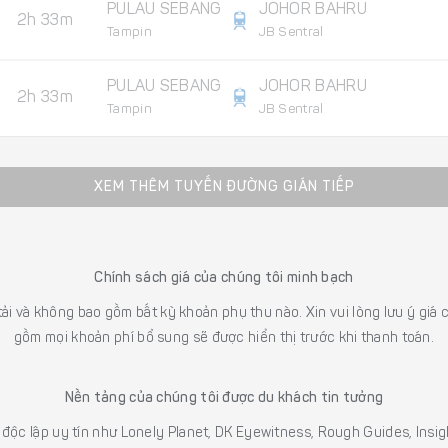
PULAU SEBANG
JOHOR BAHRU
2h 33m
Tampin
JB Sentral
PULAU SEBANG
JOHOR BAHRU
2h 33m
Tampin
JB Sentral
XEM THÊM TUYẾN ĐƯỜNG GIÁN TIẾP
Chính sách giá của chúng tôi minh bạch
 tải và không bao gồm bất kỳ khoản phụ thu nào. Xin vui lòng lưu ý gi
gồm mọi khoản phí bổ sung sẽ được hiển thị trước khi thanh toán.
Nền tảng của chúng tôi được du khách tin tưởng
h độc lập uy tín như Lonely Planet, DK Eyewitness, Rough Guides, In