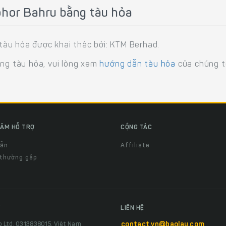
ohor Bahru bằng tàu hỏa
àu hỏa được khai thác bởi: KTM Berhad.
ằng tàu hỏa, vui lòng xem
hướng dẫn tàu hỏa
của chúng tô
ÂM HỖ TRỢ
CỘNG TÁC
dẫn
Affiliate
 thường gặp
LIÊN HỆ
o Ltd, 0313838015, Việt Nam
contact.vn@baolau.com