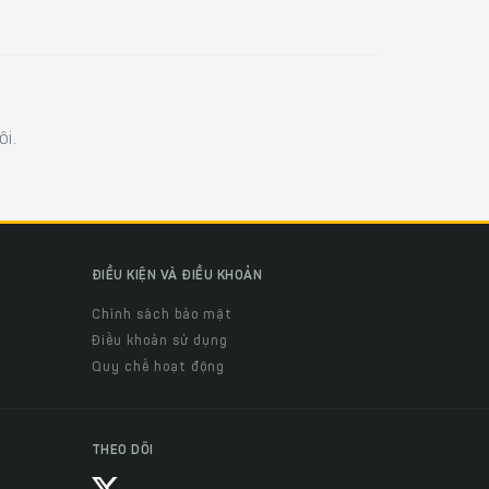
i.
ĐIỀU KIỆN VÀ ĐIỀU KHOẢN
Chính sách bảo mật
Điều khoản sử dụng
Quy chế hoạt động
THEO DÕI