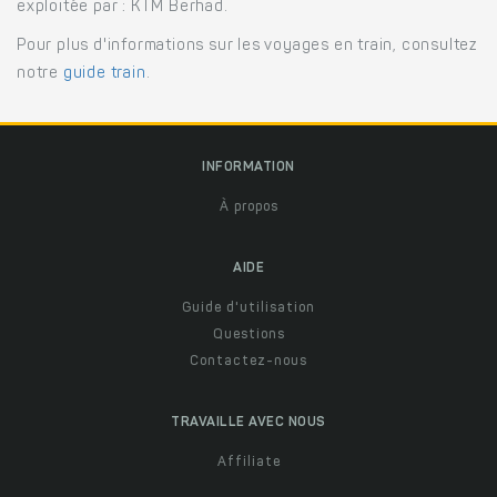
exploitée par : KTM Berhad.
Pour plus d'informations sur les voyages en train, consultez
notre
guide train
.
INFORMATION
À propos
AIDE
Guide d'utilisation
Questions
Contactez-nous
TRAVAILLE AVEC NOUS
Affiliate