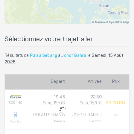
@ Mapbox @ OpenStreetMap
Sélectionnez votre trajet aller
Résultats de
Pulau Sebang
à
Johor Bahru
le
Samedi, 15 Août
2026
Départ
Arrivée
Prix
19:45
22:30
EG9449
Sam, 15/08
Sam, 15/08
57.00 RM
PULAU SEBANG
JOHOR BAHRU
Tampin
JB Sentral
2h 45m