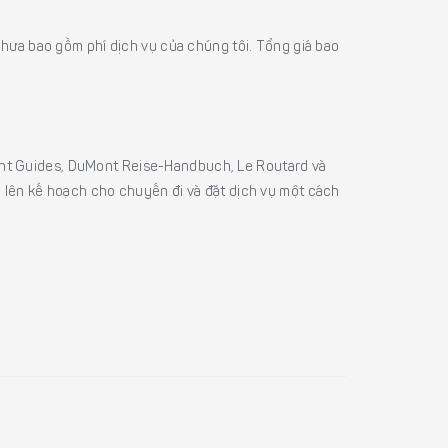
á chưa bao gồm phí dịch vụ của chúng tôi. Tổng giá bao
sight Guides, DuMont Reise-Handbuch, Le Routard và
ể lên kế hoạch cho chuyến đi và đặt dịch vụ một cách