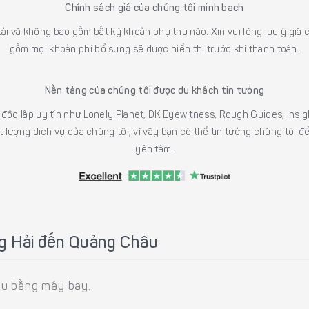
Chính sách giá của chúng tôi minh bạch
 tải và không bao gồm bất kỳ khoản phụ thu nào. Xin vui lòng lưu ý gi
gồm mọi khoản phí bổ sung sẽ được hiển thị trước khi thanh toán.
Nền tảng của chúng tôi được du khách tin tưởng
h độc lập uy tín như Lonely Planet, DK Eyewitness, Rough Guides, In
 lượng dịch vụ của chúng tôi, vì vậy bạn có thể tin tưởng chúng tôi đ
yên tâm.
g Hải đến Quảng Châu
âu bằng máy bay.