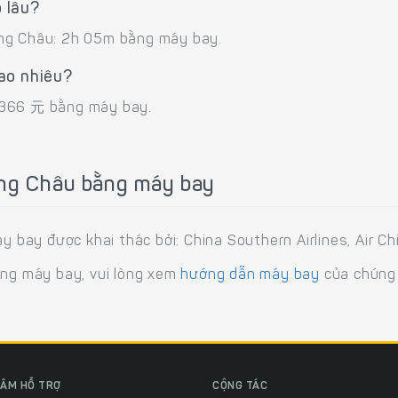
 lâu?
ảng Châu: 2h 05m bằng máy bay.
ao nhiêu?
,366 元 bằng máy bay.
ảng Châu bằng máy bay
ay được khai thác bởi: China Southern Airlines, Air Chi
ằng máy bay, vui lòng xem
hướng dẫn máy bay
của chúng 
ÂM HỖ TRỢ
CỘNG TÁC