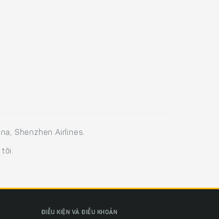
na, Shenzhen Airlines.
tôi.
ĐIỀU KIỆN VÀ ĐIỀU KHOẢN