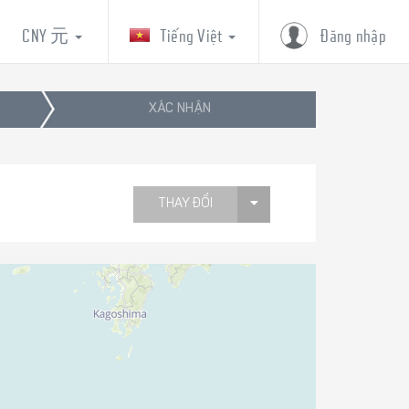
CNY 元
Tiếng Việt
Đăng nhập
XÁC NHẬN
THAY ĐỔI