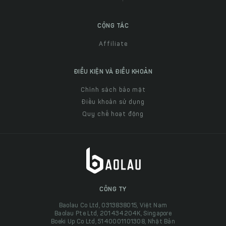
CỘNG TÁC
Affiliate
ĐIỀU KIỆN VÀ ĐIỀU KHOẢN
Chính sách bảo mật
Điều khoản sử dụng
Quy chế hoạt động
CÔNG TY
Baolau Co Ltd, 0313838015, Việt Nam
Baolau Pte Ltd, 201434204K, Singapore
Boeki Up Co Ltd, 5140001101308, Nhật Bản