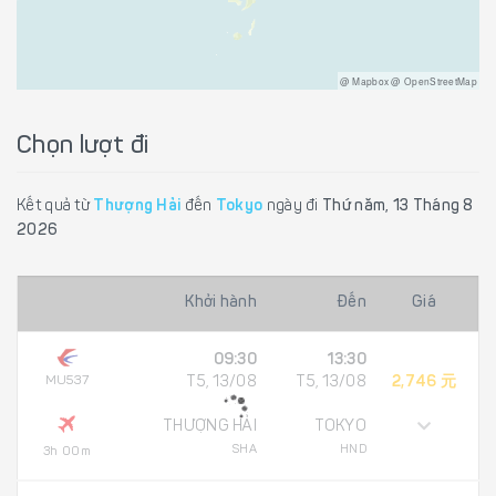
@ Mapbox @ OpenStreetMap
Chọn lượt đi
Kết quả từ
Thượng Hải
đến
Tokyo
ngày đi
Thứ năm, 13 Tháng 8
2026
Khởi hành
Đến
Giá
09:30
13:30
MU537
T5, 13/08
T5, 13/08
2,746 元
THƯỢNG HẢI
TOKYO
SHA
HND
3h 00m