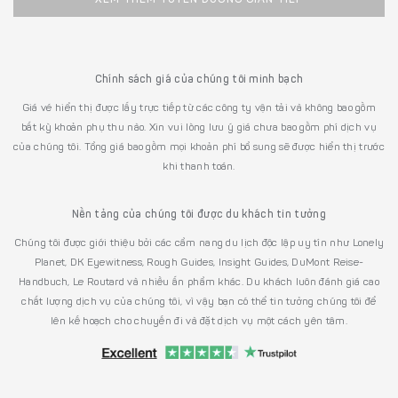
Chính sách giá của chúng tôi minh bạch
Giá vé hiển thị được lấy trực tiếp từ các công ty vận tải và không bao gồm
bất kỳ khoản phụ thu nào. Xin vui lòng lưu ý giá chưa bao gồm phí dịch vụ
của chúng tôi. Tổng giá bao gồm mọi khoản phí bổ sung sẽ được hiển thị trước
khi thanh toán.
Nền tảng của chúng tôi được du khách tin tưởng
Chúng tôi được giới thiệu bởi các cẩm nang du lịch độc lập uy tín như Lonely
Planet, DK Eyewitness, Rough Guides, Insight Guides, DuMont Reise-
Handbuch, Le Routard và nhiều ấn phẩm khác. Du khách luôn đánh giá cao
chất lượng dịch vụ của chúng tôi, vì vậy bạn có thể tin tưởng chúng tôi để
lên kế hoạch cho chuyến đi và đặt dịch vụ một cách yên tâm.