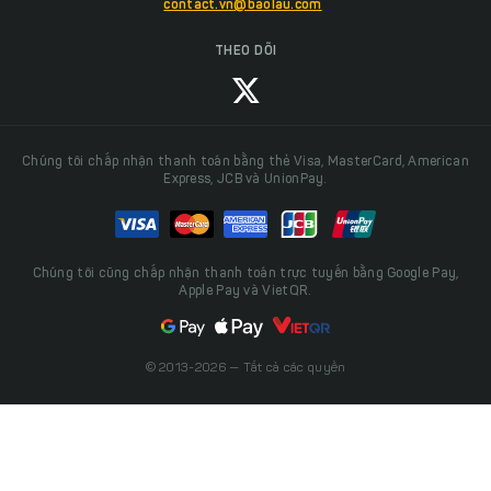
contact.vn@baolau.com
THEO DÕI
Chúng tôi chấp nhận thanh toán bằng thẻ Visa, MasterCard, American
Express, JCB và UnionPay.
Chúng tôi cũng chấp nhận thanh toán trực tuyến bằng Google Pay,
Apple Pay và VietQR.
© 2013-2026 — Tất cả các quyền