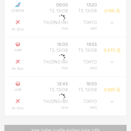
09:00
13:20
CZ8309
T5, 13/08
T5, 13/08
3,166 元
THƯỢNG HẢI
TOKYO
PVG
NRT
3h 20m
16:00
19:55
JL86
T5, 13/08
T5, 13/08
3,470 元
THƯỢNG HẢI
TOKYO
PVG
HND
2h 55m
12:45
16:50
JL82
T5, 13/08
T5, 13/08
3,620 元
THƯỢNG HẢI
TOKYO
SHA
HND
3h 05m
XEM THÊM TUYẾN ĐƯỜNG GIÁN TIẾP