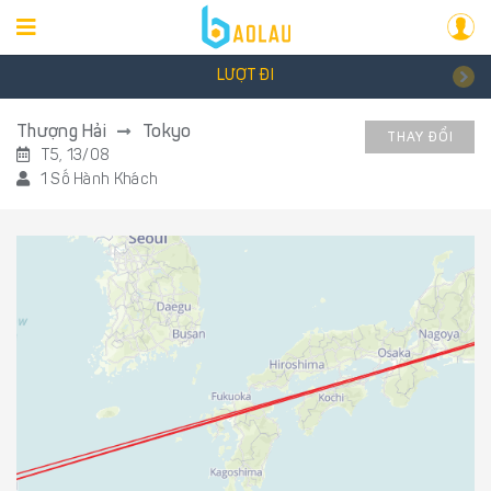
LƯỢT ĐI
Thượng Hải
Tokyo
THAY ĐỔI
T5, 13/08
1 Số Hành Khách