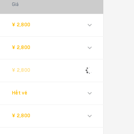
Giá
¥ 2,800
¥ 2,800
¥ 2,800
Hết vé
¥ 2,800