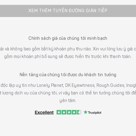
XEM THÊM TUYẾN ĐƯỜNG GIÁN TIẾP
Chính sách giá của chúng tôi minh bạch
 tải và không bao gồm bất kỳ khoản phụ thu nào. Xin vui lòng lưu ý gi
gồm mọi khoản phí bổ sung sẽ được hiển thị trước khi thanh toán.
Nền tảng của chúng tôi được du khách tin tưởng
h độc lập uy tín như Lonely Planet, DK Eyewitness, Rough Guides, In
 lượng dịch vụ của chúng tôi, vì vậy bạn có thể tin tưởng chúng tôi đ
yên tâm.