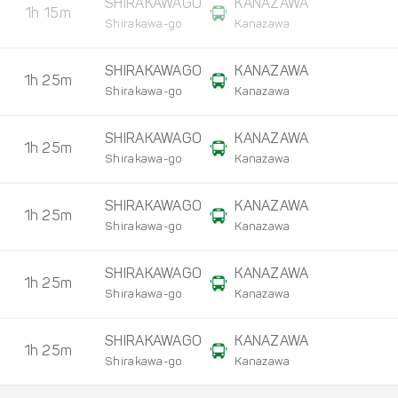
SHIRAKAWAGO
KANAZAWA
1h 15m
Shirakawa-go
Kanazawa
SHIRAKAWAGO
KANAZAWA
1h 25m
Shirakawa-go
Kanazawa
SHIRAKAWAGO
KANAZAWA
1h 25m
Shirakawa-go
Kanazawa
SHIRAKAWAGO
KANAZAWA
1h 25m
Shirakawa-go
Kanazawa
SHIRAKAWAGO
KANAZAWA
1h 25m
Shirakawa-go
Kanazawa
SHIRAKAWAGO
KANAZAWA
1h 25m
Shirakawa-go
Kanazawa