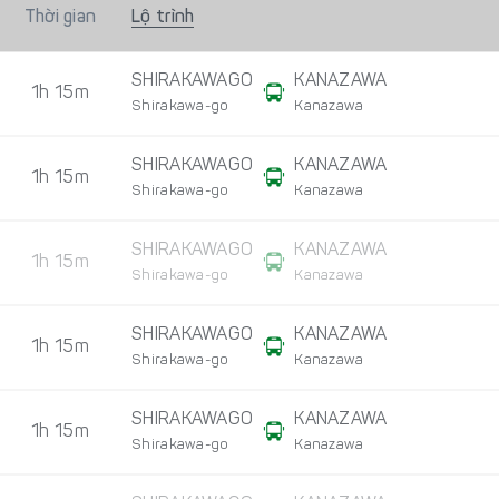
Thời gian
Lộ trình
SHIRAKAWAGO
KANAZAWA
1h 15m
Shirakawa-go
Kanazawa
SHIRAKAWAGO
KANAZAWA
1h 15m
Shirakawa-go
Kanazawa
SHIRAKAWAGO
KANAZAWA
1h 15m
Shirakawa-go
Kanazawa
SHIRAKAWAGO
KANAZAWA
1h 15m
Shirakawa-go
Kanazawa
SHIRAKAWAGO
KANAZAWA
1h 15m
Shirakawa-go
Kanazawa