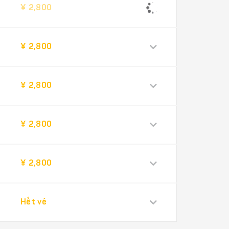
¥ 2,800
¥ 2,800
¥ 2,800
¥ 2,800
¥ 2,800
Hết vé