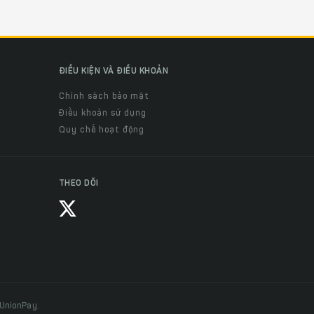
ĐIỀU KIỆN VÀ ĐIỀU KHOẢN
Chính sách bảo mật
Điều khoản sử dụng
Quy chế hoạt động
THEO DÕI
 UnionPay.