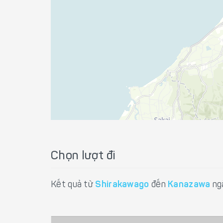
Chọn lượt đi
Kết quả từ
Shirakawago
đến
Kanazawa
ng