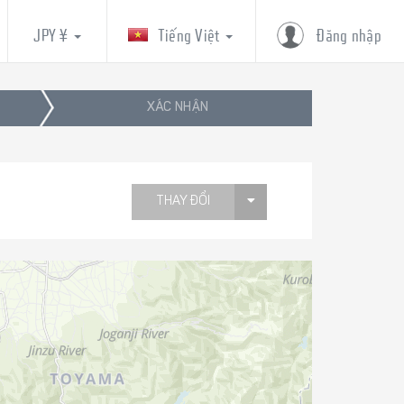
JPY ¥
Tiếng Việt
Đăng nhập
XÁC NHẬN
THAY ĐỔI