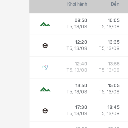
Khởi hành
Đến
08:50
10:05
T5, 13/08
T5, 13/08
12:20
13:35
T5, 13/08
T5, 13/08
12:40
13:55
T5, 13/08
T5, 13/08
13:50
15:05
T5, 13/08
T5, 13/08
17:30
18:45
T5, 13/08
T5, 13/08