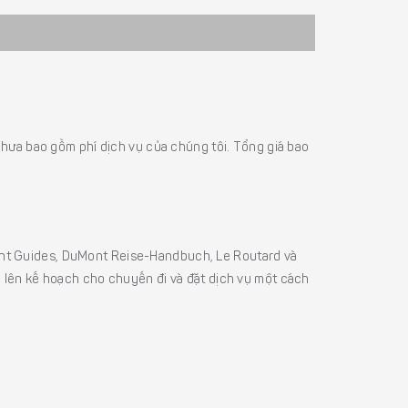
á chưa bao gồm phí dịch vụ của chúng tôi. Tổng giá bao
sight Guides, DuMont Reise-Handbuch, Le Routard và
ể lên kế hoạch cho chuyến đi và đặt dịch vụ một cách