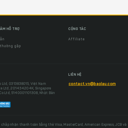
ÂM HỖ TRỢ
CỘNG TÁC
dẫn
Affiliate
 thường gặp
LIÊN HỆ
o Ltd, 0313838015, Việt Nam
contact.vn@baolau.com
te Ltd, 201434204K, Singapore
 Co Ltd, 5140001101308, Nhật Bản
 chấp nhận thanh toán bằng thẻ Visa, MasterCard, American Express, JCB và