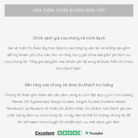
XEM THÊM TUYẾN ĐƯỜNG GIÁN TIẾP
Chính sách giá của chúng tôi minh bạch
Giá vé hiển thị được lấy trực tiếp từ các công ty vận tải và không bao gồm
bất kỳ khoản phụ thu nào. Xin vui lòng lưu ý giá chưa bao gồm phí dịch vụ
của chúng tôi. Tổng giá bao gồm mọi khoản phí bổ sung sẽ được hiển thị trước
khi thanh toán.
Nền tảng của chúng tôi được du khách tin tưởng
Chúng tôi được giới thiệu bởi các cẩm nang du lịch độc lập uy tín như Lonely
Planet, DK Eyewitness, Rough Guides, Insight Guides, DuMont Reise-
Handbuch, Le Routard và nhiều ấn phẩm khác. Du khách luôn đánh giá cao
chất lượng dịch vụ của chúng tôi, vì vậy bạn có thể tin tưởng chúng tôi để
lên kế hoạch cho chuyến đi và đặt dịch vụ một cách yên tâm.