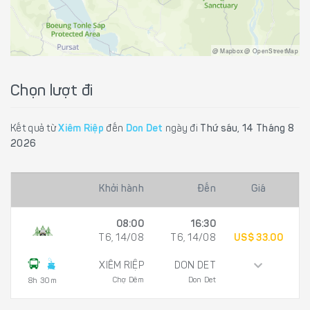
@ Mapbox @ OpenStreetMap
Chọn lượt đi
Kết quả từ
Xiêm Riệp
đến
Don Det
ngày đi
Thứ sáu, 14 Tháng 8
2026
Khởi hành
Đến
Giá
08:00
16:30
T6, 14/08
T6, 14/08
US$ 33.00
XIÊM RIỆP
DON DET
Chợ Dêm
Don Det
8h 30m