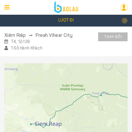
LƯỢT ĐI
Xiêm Riệp
Preah Vihear City
THAY ĐỔI
T4, 12/08
1 Số Hành Khách