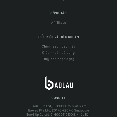
CỘNG TÁC
Affiliate
ĐIỀU KIỆN VÀ ĐIỀU KHOẢN
Chính sách bảo mật
Điều khoản sử dụng
Quy chế hoạt động
CÔNG TY
Baolau Co Ltd, 0313838015, Việt Nam
Baolau Pte Ltd, 201434204K, Singapore
Boeki Up Co Ltd, 5140001101308, Nhật Bản