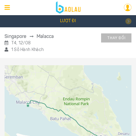
LƯỢT ĐI
Singapore
Malacca
THAY ĐỔI
T4, 12/08
1 Số Hành Khách