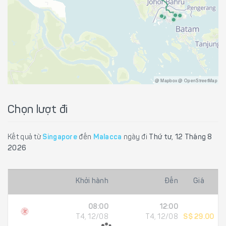
@ Mapbox @ OpenStreetMap
Chọn lượt đi
Kết quả từ
Singapore
đến
Malacca
ngày đi
Thứ tư, 12 Tháng 8
2026
Khởi hành
Đến
Giá
08:00
12:00
T4, 12/08
T4, 12/08
S$ 29.00