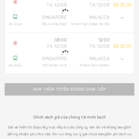
T4, 12/08
T4, 12/08
S$ 35.00
SINGAPORE
MALACCA
BXJurong East
Khách Sạn Casa Del Rio
4h 00m
08:00
12:00
T4, 12/08
T4, 12/08
S$ 35.00
SINGAPORE
MALACCA
BX Kovan Hub
Khách Sạn Hatten
4h 00m
XEM THÊM TUYẾN ĐƯỜNG GIÁN TIẾP
Chính sách giá của chúng tôi minh bạch
Giá vé hiển thị được lấy trực tiếp từ các công ty vận tải và không bao gồm
bất kỳ khoản phụ thu nào. Xin vui lòng lưu ý giá chưa bao gồm phí dịch vụ