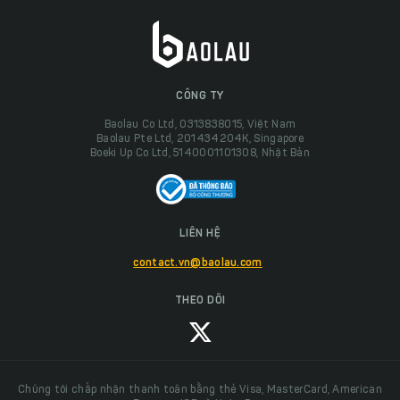
CÔNG TY
Baolau Co Ltd, 0313838015, Việt Nam
Baolau Pte Ltd, 201434204K, Singapore
Boeki Up Co Ltd, 5140001101308, Nhật Bản
LIÊN HỆ
contact.vn@baolau.com
THEO DÕI
Chúng tôi chấp nhận thanh toán bằng thẻ Visa, MasterCard, American