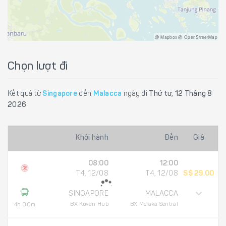
@ Mapbox @ OpenStreetMap
Chọn lượt đi
Kết quả từ
Singapore
đến
Malacca
ngày đi
Thứ tư, 12 Tháng 8
2026
Khởi hành
Đến
Giá
08:00
12:00
T4, 12/08
T4, 12/08
S$ 29.00
SINGAPORE
MALACCA
BX Kovan Hub
BX Melaka Sentral
4h 00m