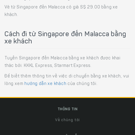
Vé từ Singapore đến Malacca có giá S$ 29.00 bằng xe
khách.
Cách đi từ Singapore đến Malacca bằng
xe khách
Tuyến Singapore đến Malacca bằng xe khách được khai
thác bởi: KKKL Express, Starmart Express.
Để biết thêm thông tin về việc di chuyển bằng xe khách, vui
lòng xem
hướng dẫn xe khách
của chúng tôi.
THÔNG TIN
Về chúng tôi