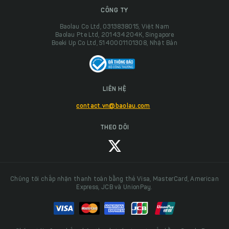
CÔNG TY
Baolau Co Ltd, 0313838015, Việt Nam
Baolau Pte Ltd, 201434204K, Singapore
Boeki Up Co Ltd, 5140001101308, Nhật Bản
LIÊN HỆ
contact.vn@baolau.com
THEO DÕI
Chúng tôi chấp nhận thanh toán bằng thẻ Visa, MasterCard, American
Express, JCB và UnionPay.