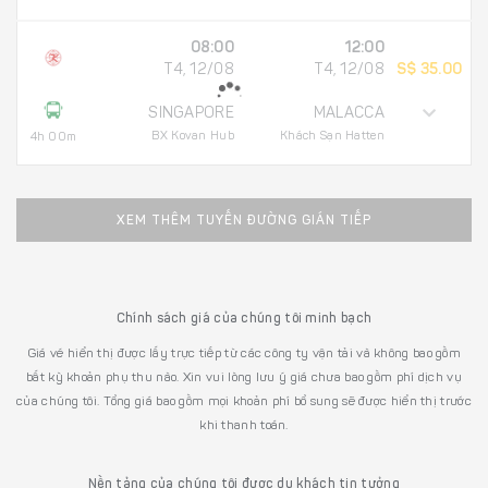
08:00
12:00
T4, 12/08
T4, 12/08
S$ 35.00
SINGAPORE
MALACCA
BX Kovan Hub
Khách Sạn Hatten
4h 00m
XEM THÊM TUYẾN ĐƯỜNG GIÁN TIẾP
Chính sách giá của chúng tôi minh bạch
Giá vé hiển thị được lấy trực tiếp từ các công ty vận tải và không bao gồm
bất kỳ khoản phụ thu nào. Xin vui lòng lưu ý giá chưa bao gồm phí dịch vụ
của chúng tôi. Tổng giá bao gồm mọi khoản phí bổ sung sẽ được hiển thị trước
khi thanh toán.
Nền tảng của chúng tôi được du khách tin tưởng