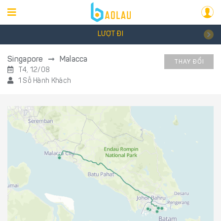
LƯỢT ĐI
Singapore
Malacca
THAY ĐỔI
T4, 12/08
1 Số Hành Khách