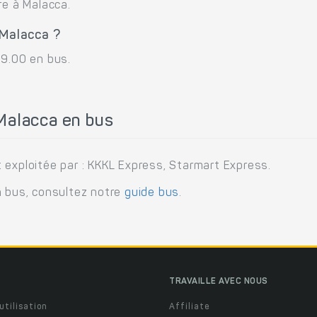
re à Malacca.
 Malacca ?
29.00 en bus.
Malacca en bus
 exploitée par : KKKL Express, Starmart Express.
n bus, consultez notre
guide bus
.
TRAVAILLE AVEC NOUS
utilisation
Affiliate