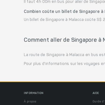
Il faut 4h 00m en bus pour aller de Singapo
Combien coûte un billet de Singapore à
Un billet de Singapore à Malacca coûte S$ 
Comment aller de Singapore à 
La route de Singapore à Malacca en bus est
Pour plus d'informations sur les voyages e
INFORMATION
AIDE
À propos
Guide d'