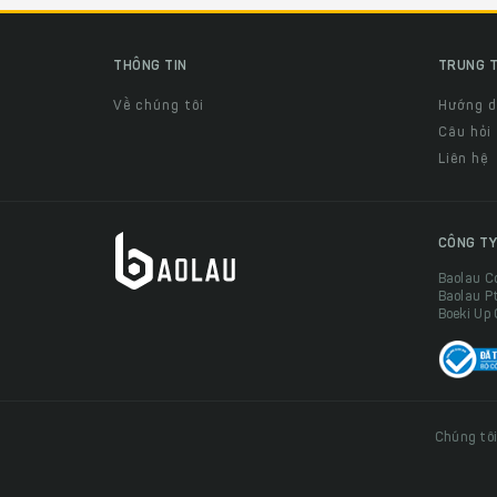
THÔNG TIN
TRUNG T
Về chúng tôi
Hướng 
Câu hỏi
Liên hệ
CÔNG TY
Baolau C
Baolau P
Boeki Up
Chúng tôi