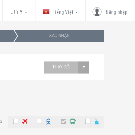
JPY ¥
Tiếng Việt
Đăng nhập
XÁC NHẬN
THAY ĐỔI
eo