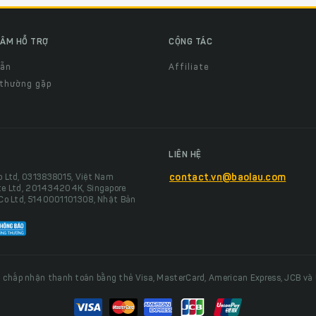
ÂM HỖ TRỢ
CỘNG TÁC
dẫn
Affiliate
 thường gặp
LIÊN HỆ
o Ltd, 0313838015, Việt Nam
contact.vn@baolau.com
te Ltd, 201434204K, Singapore
 Co Ltd, 5140001101308, Nhật Bản
 chấp nhận thanh toán bằng thẻ Visa, MasterCard, American Express, JCB và