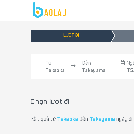
LƯỢT ĐI
Từ
Đến
Ng
Takaoka
Takayama
T5
Chọn lượt đi
Kết quả từ
Takaoka
đến
Takayama
ngày đi