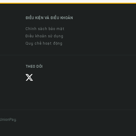
ĐIỀU KIỆN VÀ ĐIỀU KHOẢN
Chính sách bảo mật
Điều khoản sử dụng
Quy chế hoạt động
THEO DÕI
 UnionPay.