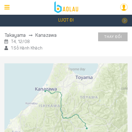
LƯỢT ĐI
Takayama
Kanazawa
THAY ĐỔI
T4, 12/08
1 Số Hành Khách