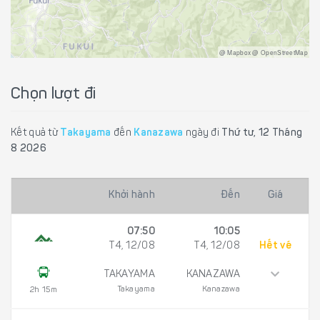
@ Mapbox @ OpenStreetMap
Chọn lượt đi
Kết quả từ
Takayama
đến
Kanazawa
ngày đi
Thứ tư, 12 Tháng
8 2026
Khởi hành
Đến
Giá
07:50
10:05
T4, 12/08
T4, 12/08
Hết vé
TAKAYAMA
KANAZAWA
Takayama
Kanazawa
2h 15m