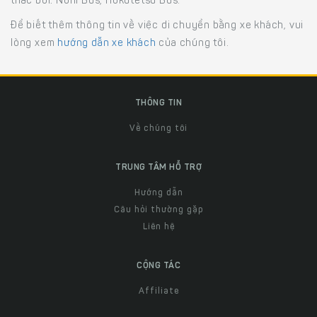
thác bởi: Nohi Bus, Hokutetsu Bus.
Để biết thêm thông tin về việc di chuyển bằng xe khách, vui
lòng xem
hướng dẫn xe khách
của chúng tôi.
THÔNG TIN
Về chúng tôi
TRUNG TÂM HỖ TRỢ
Hướng dẫn
Câu hỏi thường gặp
Liên hệ
CỘNG TÁC
Affiliate