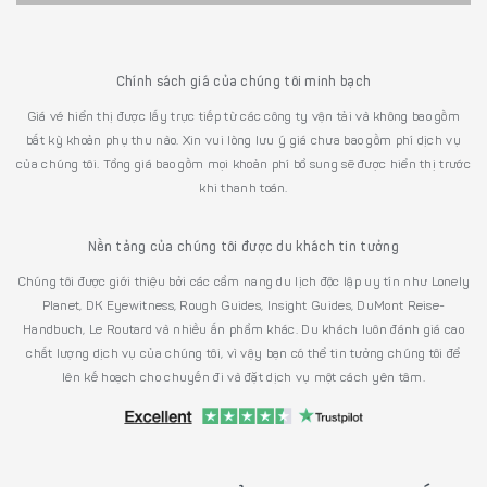
Chính sách giá của chúng tôi minh bạch
Giá vé hiển thị được lấy trực tiếp từ các công ty vận tải và không bao gồm
bất kỳ khoản phụ thu nào. Xin vui lòng lưu ý giá chưa bao gồm phí dịch vụ
của chúng tôi. Tổng giá bao gồm mọi khoản phí bổ sung sẽ được hiển thị trước
khi thanh toán.
Nền tảng của chúng tôi được du khách tin tưởng
Chúng tôi được giới thiệu bởi các cẩm nang du lịch độc lập uy tín như Lonely
Planet, DK Eyewitness, Rough Guides, Insight Guides, DuMont Reise-
Handbuch, Le Routard và nhiều ấn phẩm khác. Du khách luôn đánh giá cao
chất lượng dịch vụ của chúng tôi, vì vậy bạn có thể tin tưởng chúng tôi để
lên kế hoạch cho chuyến đi và đặt dịch vụ một cách yên tâm.