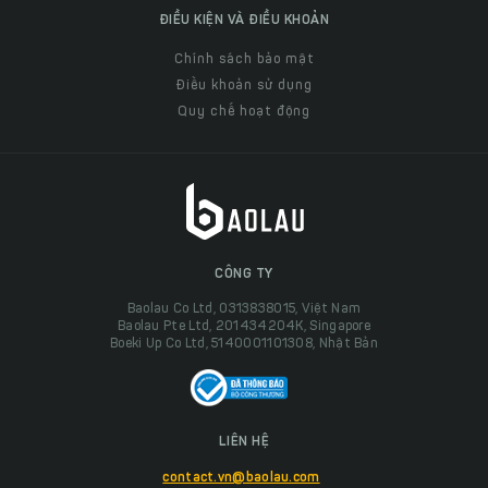
ĐIỀU KIỆN VÀ ĐIỀU KHOẢN
Chính sách bảo mật
Điều khoản sử dụng
Quy chế hoạt động
CÔNG TY
Baolau Co Ltd, 0313838015, Việt Nam
Baolau Pte Ltd, 201434204K, Singapore
Boeki Up Co Ltd, 5140001101308, Nhật Bản
LIÊN HỆ
contact.vn@baolau.com