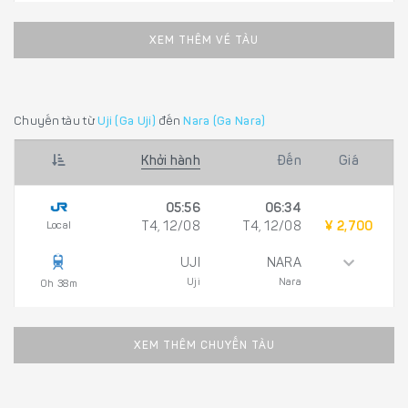
XEM THÊM VÉ TÀU
Chuyến tàu từ
Uji (Ga Uji)
đến
Nara (Ga Nara)
Khởi hành
Đến
Giá
05:56
06:34
Local
T4, 12/08
T4, 12/08
¥ 2,700
UJI
NARA
Uji
Nara
0h 38m
XEM THÊM CHUYẾN TÀU