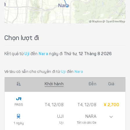
@ Mapbox @ OpenStreetMap
Chọn lượt đi
Kết quả từ
Uji
đến
Nara
ngày đi
Thứ tư, 12 Tháng 8 2026
Vé tàu có sẵn cho chuyến đi từ
Uji
đến
Nara
Khởi hành
Đến
Giá
PASS
T4, 12/08
T4, 12/08
¥ 2,700
UJI
NARA
Uji
Tất cả các Ga
1 ngày