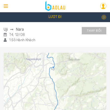
LƯỢT ĐI
Uji
Nara
THAY ĐỔI
T4, 12/08
1 Số Hành Khách