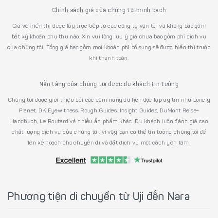
Chính sách giá của chúng tôi minh bạch
Giá vé hiển thị được lấy trực tiếp từ các công ty vận tải và không bao gồm
bất kỳ khoản phụ thu nào. Xin vui lòng lưu ý giá chưa bao gồm phí dịch vụ
của chúng tôi. Tổng giá bao gồm mọi khoản phí bổ sung sẽ được hiển thị trước
khi thanh toán.
Nền tảng của chúng tôi được du khách tin tưởng
Chúng tôi được giới thiệu bởi các cẩm nang du lịch độc lập uy tín như Lonely
Planet, DK Eyewitness, Rough Guides, Insight Guides, DuMont Reise-
Handbuch, Le Routard và nhiều ấn phẩm khác. Du khách luôn đánh giá cao
chất lượng dịch vụ của chúng tôi, vì vậy bạn có thể tin tưởng chúng tôi để
lên kế hoạch cho chuyến đi và đặt dịch vụ một cách yên tâm.
Phương tiện di chuyển từ Uji đến Nara