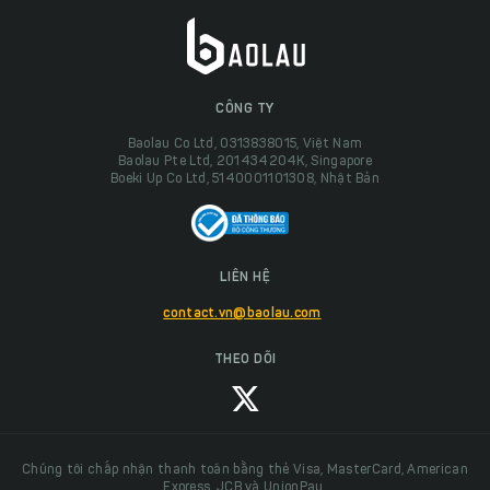
CÔNG TY
Baolau Co Ltd, 0313838015, Việt Nam
Baolau Pte Ltd, 201434204K, Singapore
Boeki Up Co Ltd, 5140001101308, Nhật Bản
LIÊN HỆ
contact.vn@baolau.com
THEO DÕI
Chúng tôi chấp nhận thanh toán bằng thẻ Visa, MasterCard, American
Express, JCB và UnionPay.