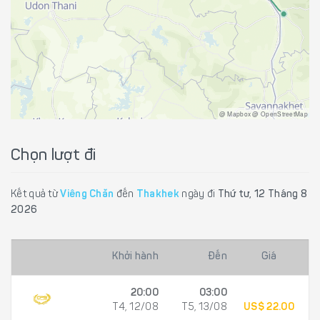
@ Mapbox @ OpenStreetMap
Chọn lượt đi
Kết quả từ
Viêng Chăn
đến
Thakhek
ngày đi
Thứ tư, 12 Tháng 8
2026
Khởi hành
Đến
Giá
20:00
03:00
T4, 12/08
T5, 13/08
US$ 22.00