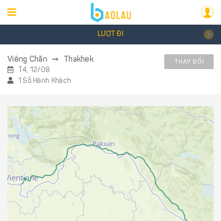
LƯỢT ĐI
Viêng Chăn
Thakhek
THAY ĐỔI
T4, 12/08
1 Số Hành Khách