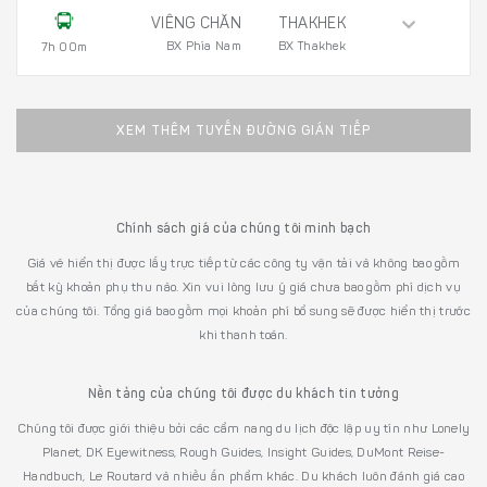
VIÊNG CHĂN
THAKHEK
BX Phía Nam
BX Thakhek
7h 00m
XEM THÊM TUYẾN ĐƯỜNG GIÁN TIẾP
Chính sách giá của chúng tôi minh bạch
Giá vé hiển thị được lấy trực tiếp từ các công ty vận tải và không bao gồm
bất kỳ khoản phụ thu nào. Xin vui lòng lưu ý giá chưa bao gồm phí dịch vụ
của chúng tôi. Tổng giá bao gồm mọi khoản phí bổ sung sẽ được hiển thị trước
khi thanh toán.
Nền tảng của chúng tôi được du khách tin tưởng
Chúng tôi được giới thiệu bởi các cẩm nang du lịch độc lập uy tín như Lonely
Planet, DK Eyewitness, Rough Guides, Insight Guides, DuMont Reise-
Handbuch, Le Routard và nhiều ấn phẩm khác. Du khách luôn đánh giá cao