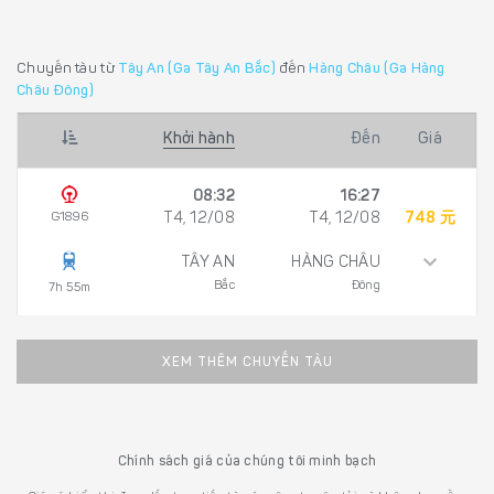
Chuyến tàu từ
Tây An (Ga Tây An Bắc)
đến
Hàng Châu (Ga Hàng
Châu Đông)
Khởi hành
Đến
Giá
08:32
16:27
G1896
T4, 12/08
T4, 12/08
748 元
TÂY AN
HÀNG CHÂU
Bắc
Đông
7h 55m
XEM THÊM CHUYẾN TÀU
Chính sách giá của chúng tôi minh bạch