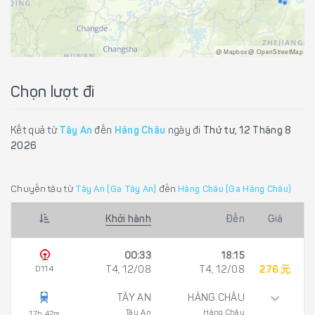
@ Mapbox @ OpenStreetMap
Chọn lượt đi
Kết quả từ
Tây An
đến
Hàng Châu
ngày đi
Thứ tư, 12 Tháng 8
2026
Chuyến tàu từ
Tây An (Ga Tây An)
đến
Hàng Châu (Ga Hàng Châu)
Khởi hành
Đến
Giá
00:33
18:15
D114
T4, 12/08
T4, 12/08
276 元
TÂY AN
HÀNG CHÂU
Tây An
Hàng Châu
17h 42m