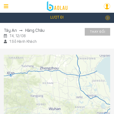
LƯỢT ĐI
Tây An
Hàng Châu
THAY ĐỔI
T4, 12/08
1 Số Hành Khách