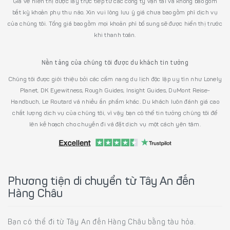
Giá vé hiển thị được lấy trực tiếp từ các công ty vận tải và không bao gồm
bất kỳ khoản phụ thu nào. Xin vui lòng lưu ý giá chưa bao gồm phí dịch vụ
của chúng tôi. Tổng giá bao gồm mọi khoản phí bổ sung sẽ được hiển thị trước
khi thanh toán.
Nền tảng của chúng tôi được du khách tin tưởng
Chúng tôi được giới thiệu bởi các cẩm nang du lịch độc lập uy tín như Lonely
Planet, DK Eyewitness, Rough Guides, Insight Guides, DuMont Reise-
Handbuch, Le Routard và nhiều ấn phẩm khác. Du khách luôn đánh giá cao
chất lượng dịch vụ của chúng tôi, vì vậy bạn có thể tin tưởng chúng tôi để
lên kế hoạch cho chuyến đi và đặt dịch vụ một cách yên tâm.
Phương tiện di chuyển từ Tây An đến
Hàng Châu
Bạn có thể đi từ Tây An đến Hàng Châu bằng tàu hỏa.