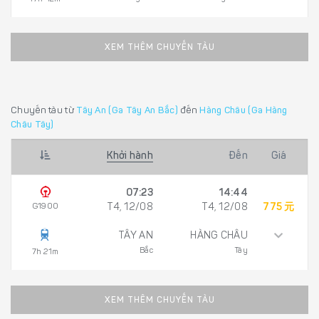
XEM THÊM CHUYẾN TÀU
Chuyến tàu từ
Tây An (Ga Tây An Bắc)
đến
Hàng Châu (Ga Hàng
Châu Tây)
Khởi hành
Đến
Giá
07:23
14:44
G1900
T4, 12/08
T4, 12/08
775 元
TÂY AN
HÀNG CHÂU
Bắc
Tây
7h 21m
XEM THÊM CHUYẾN TÀU