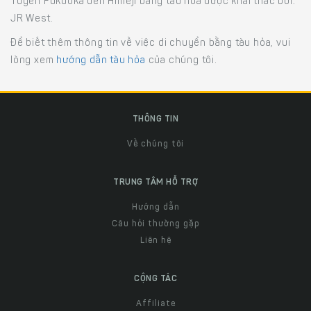
Tuyến Fukuoka đến Himeji bằng tàu hỏa được khai thác bởi:
JR West.
Để biết thêm thông tin về việc di chuyển bằng tàu hỏa, vui
lòng xem
hướng dẫn tàu hỏa
của chúng tôi.
THÔNG TIN
Về chúng tôi
TRUNG TÂM HỖ TRỢ
Hướng dẫn
Câu hỏi thường gặp
Liên hệ
CỘNG TÁC
Affiliate