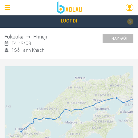
LƯỢT ĐI
Fukuoka
Himeji
THAY ĐỔI
T4, 12/08
1 Số Hành Khách