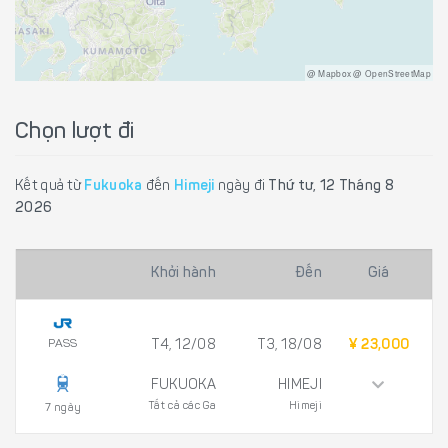
@ Mapbox @ OpenStreetMap
Chọn lượt đi
Kết quả từ
Fukuoka
đến
Himeji
ngày đi
Thứ tư, 12 Tháng 8
2026
Khởi hành
Đến
Giá
PASS
T4, 12/08
T3, 18/08
¥ 23,000
FUKUOKA
HIMEJI
Tất cả các Ga
Himeji
7 ngày