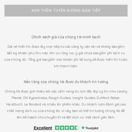
XEM THÊM TUYẾN ĐƯỜNG GIÁN TIẾP
Chính sách giá của chúng tôi minh bạch
Giá vé hiển thị được lấy trực tiếp từ các công ty vận tải và không bao gồm
bất kỳ khoản phụ thu nào. Xin vui lòng lưu ý giá chưa bao gồm phí dịch vụ
của chúng tôi. Tổng giá bao gồm mọi khoản phí bổ sung sẽ được hiển thị trước
khi thanh toán.
Nền tảng của chúng tôi được du khách tin tưởng
Chúng tôi được giới thiệu bởi các cẩm nang du lịch độc lập uy tín như Lonely
Planet, DK Eyewitness, Rough Guides, Insight Guides, DuMont Reise-
Handbuch, Le Routard và nhiều ấn phẩm khác. Du khách luôn đánh giá cao
chất lượng dịch vụ của chúng tôi, vì vậy bạn có thể tin tưởng chúng tôi để
lên kế hoạch cho chuyến đi và đặt dịch vụ một cách yên tâm.