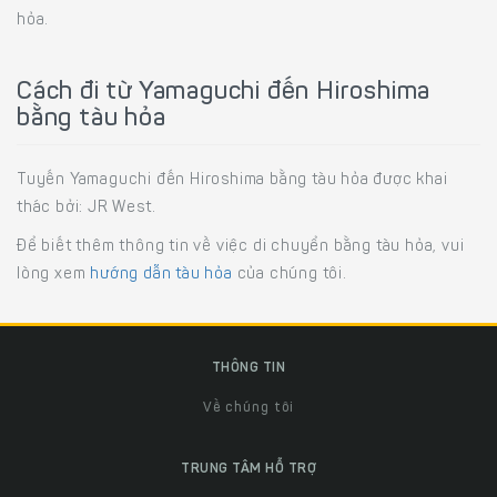
hỏa.
Cách đi từ Yamaguchi đến Hiroshima
bằng tàu hỏa
Tuyến Yamaguchi đến Hiroshima bằng tàu hỏa được khai
thác bởi: JR West.
Để biết thêm thông tin về việc di chuyển bằng tàu hỏa, vui
lòng xem
hướng dẫn tàu hỏa
của chúng tôi.
THÔNG TIN
Về chúng tôi
TRUNG TÂM HỖ TRỢ