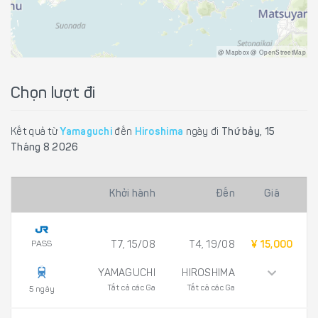
@ Mapbox @ OpenStreetMap
Chọn lượt đi
Kết quả từ
Yamaguchi
đến
Hiroshima
ngày đi
Thứ bảy, 15
Tháng 8 2026
Khởi hành
Đến
Giá
PASS
T7, 15/08
T4, 19/08
¥ 15,000
YAMAGUCHI
HIROSHIMA
Tất cả các Ga
Tất cả các Ga
5 ngày