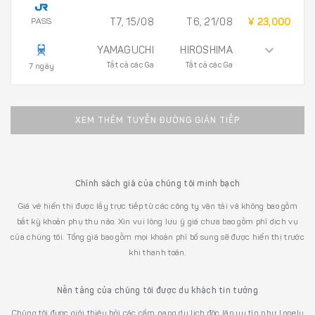
PASS
T7, 15/08
T6, 21/08
¥ 23,000
YAMAGUCHI
HIROSHIMA
Tất cả các Ga
Tất cả các Ga
7 ngày
XEM THÊM TUYẾN ĐƯỜNG GIÁN TIẾP
Chính sách giá của chúng tôi minh bạch
Giá vé hiển thị được lấy trực tiếp từ các công ty vận tải và không bao gồm
bất kỳ khoản phụ thu nào. Xin vui lòng lưu ý giá chưa bao gồm phí dịch vụ
của chúng tôi. Tổng giá bao gồm mọi khoản phí bổ sung sẽ được hiển thị trước
khi thanh toán.
Nền tảng của chúng tôi được du khách tin tưởng
Chúng tôi được giới thiệu bởi các cẩm nang du lịch độc lập uy tín như Lonely