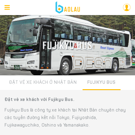
FUJIKYU BUS
ĐẶT VÉ XE KHÁCH Ở NHẬT BẢN
FUJIKYU BUS
Đặt vé xe khách với Fujikyu Bus.
Fujikyu Bus là công ty xe khách tại Nhật Bản chuyên chạy
các tuyến đường kết nối Tokyo, Fujiyoshida,
Fujikawaguchiko, Oshino và Yamanakako.