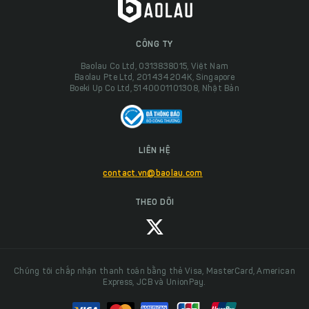
CÔNG TY
Baolau Co Ltd, 0313838015, Việt Nam
Baolau Pte Ltd, 201434204K, Singapore
Boeki Up Co Ltd, 5140001101308, Nhật Bản
LIÊN HỆ
contact.vn@baolau.com
THEO DÕI
Chúng tôi chấp nhận thanh toán bằng thẻ Visa, MasterCard, American
Express, JCB và UnionPay.