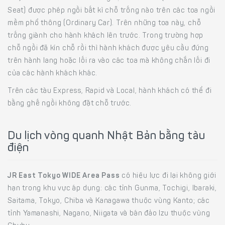
Seat) được phép ngồi bất kì chỗ trống nào trên các toa ngồi
mềm phổ thông (Ordinary Car). Trên những toa này, chỗ
trống giành cho hành khách lên trước. Trong trường hợp
chỗ ngồi đã kín chỗ rồi thì hành khách được yêu cầu đứng
trên hành lang hoặc lối ra vào các toa mà không chắn lối đi
của các hành khách khác.
Trên các tàu Express, Rapid và Local, hành khách có thể đi
bằng ghế ngồi không đặt chỗ trước.
Du lịch vòng quanh Nhật Bản bằng tàu
điện
JR East Tokyo WIDE Area Pass
có hiệu lực đi lại không giới
hạn trong khu vực áp dụng: các tỉnh Gunma, Tochigi, Ibaraki,
Saitama, Tokyo, Chiba và Kanagawa thuộc vùng Kanto; các
tỉnh Yamanashi, Nagano, Niigata và bán đảo Izu thuộc vùng