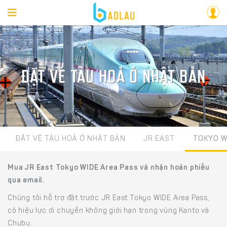
ĐẶT VÉ TÀU HOẢ Ở NHẬT BẢN
ĐẶT VÉ TÀU HOẢ Ở NHẬT BẢN
JR EAST
TOKYO W
Mua JR East Tokyo WIDE Area Pass và nhận hoán phiếu
qua email.
Chúng tôi hỗ trợ đặt trước JR East Tokyo WIDE Area Pass,
có hiệu lực di chuyển không giới hạn trong vùng Kanto và
Chubu.