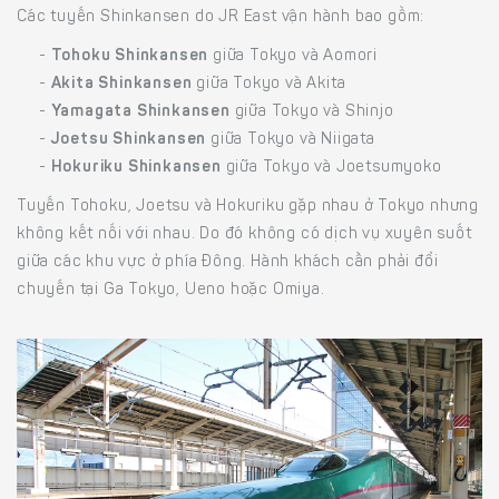
Các tuyến Shinkansen do JR East vận hành bao gồm:
-
Tohoku Shinkansen
giữa Tokyo và Aomori
-
Akita Shinkansen
giữa Tokyo và Akita
-
Yamagata Shinkansen
giữa Tokyo và Shinjo
-
Joetsu Shinkansen
giữa Tokyo và Niigata
-
Hokuriku Shinkansen
giữa Tokyo và Joetsumyoko
Tuyến Tohoku, Joetsu và Hokuriku gặp nhau ở Tokyo nhưng
không kết nối với nhau. Do đó không có dịch vụ xuyên suốt
giữa các khu vực ở phía Đông. Hành khách cần phải đổi
chuyến tại Ga Tokyo, Ueno hoặc Omiya.