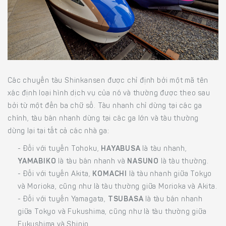
Các chuyến tàu Shinkansen được chỉ định bởi một mã tên
xác định loại hình dịch vụ của nó và thường được theo sau
bởi từ một đến ba chữ số. Tàu nhanh chỉ dừng tại các ga
chính, tàu bán nhanh dừng tại các ga lớn và tàu thường
dừng lại tại tất cả các nhà ga:
- Đối với tuyến Tohoku,
HAYABUSA
là tàu nhanh,
YAMABIKO
là tàu bán nhanh và
NASUNO
là tàu thường.
- Đối với tuyến Akita,
KOMACHI
là tàu nhanh giữa Tokyo
và Morioka, cũng như là tàu thường giữa Morioka và Akita.
- Đối với tuyến Yamagata,
TSUBASA
là tàu bán nhanh
giữa Tokyo và Fukushima, cũng như là tàu thường giữa
Fukushima và Shinjo.