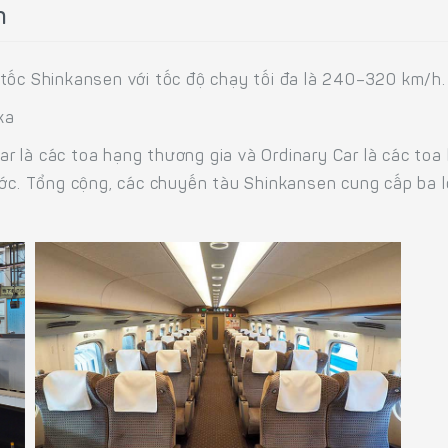
h
 tốc Shinkansen với tốc độ chạy tối đa là 240–320 km/h.
ka
 là các toa hạng thương gia và Ordinary Car là các toa h
ước. Tổng cộng, các chuyến tàu Shinkansen cung cấp ba l