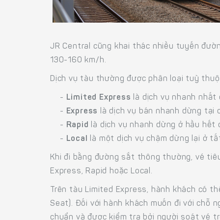
JR Central cũng khai thác nhiều tuyến đườn
130-160 km/h.
Dịch vụ tàu thường được phân loại tuỳ thuộ
-
Limited Express
là dịch vụ nhanh nhất 
-
Express
là dịch vụ bán nhanh dừng tại 
-
Rapid
là dịch vụ nhanh dừng ở hầu hết 
-
Local
là một dịch vụ chậm dừng lại ở tấ
Khi đi bằng đường sắt thông thường, vé tiê
Express, Rapid hoặc Local.
Trên tàu Limited Express, hành khách có th
Seat). Đối với hành khách muốn đi với chỗ 
chuẩn và được kiểm tra bởi người soát vé tr