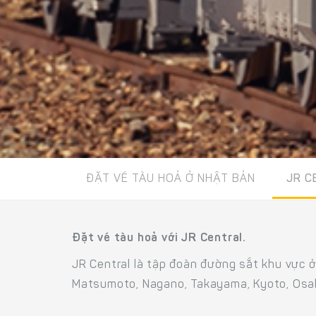
ĐẶT VÉ TÀU HOẢ Ở NHẬT BẢN
JR C
Đặt vé tàu hoả với JR Central.
JR Central là tập đoàn đường sắt khu vực 
Matsumoto, Nagano, Takayama, Kyoto, Osak