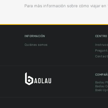
Para más información sobre cómo viajar en 
INFORMACIÓN
CENTRO 
Quiénes somos
Instruc
Pregunt
Contact
COMPAÑ
Baolau P
Baolau C
Boeki Up