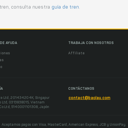
tren, consulta nuestra
guía de tren
.
DE AYUDA
TRABAJA CON NOSOTROS
ciones
Affiliate
as
o
ÍA
CONTÁCTANOS
te Ltd, 201434204K, Singapur
contact@baolau.com
o Ltd, 0313838015, Vietnam
 Co Ltd, 5140001101308, Japón
Aceptamos pagos con Visa, MasterCard, American Express, JCB y UnionPay.