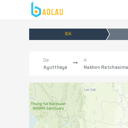
IDA
De
A
Ayutthaya
Nakhon Ratchasim