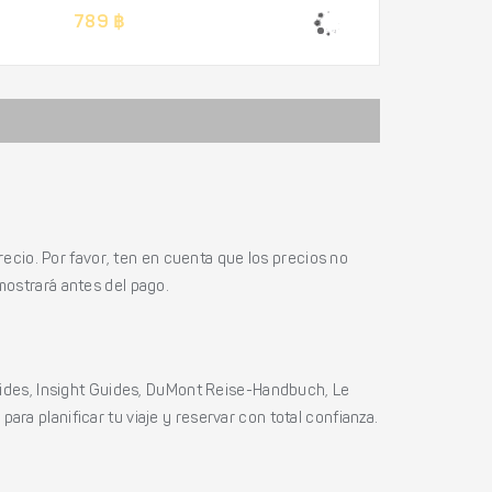
789 ฿
ecio. Por favor, ten en cuenta que los precios no
mostrará antes del pago.
ides, Insight Guides, DuMont Reise-Handbuch, Le
ara planificar tu viaje y reservar con total confianza.