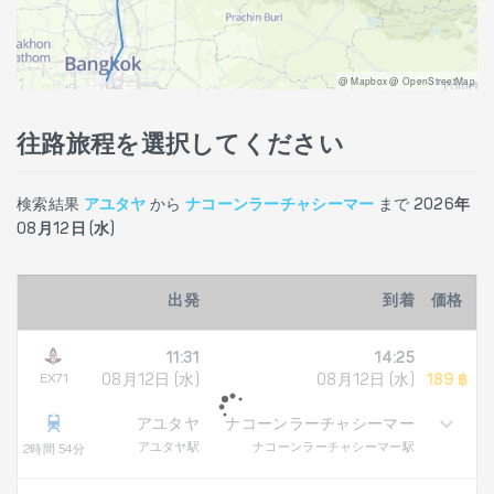
@ Mapbox @ OpenStreetMap
往路旅程を選択してください
検索結果
アユタヤ
から
ナコーンラーチャシーマー
まで
2026年
08月12日 (水)
出発
到着
価格
11:31
14:25
EX71
08月12日 (水)
08月12日 (水)
189 ฿
アユタヤ
ナコーンラーチャシーマー
アユタヤ駅
ナコーンラーチャシーマー駅
2時間 54分