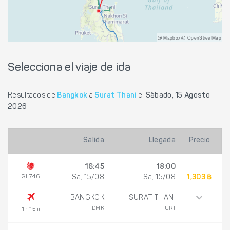
@ Mapbox @ OpenStreetMap
Selecciona el viaje de ida
Resultados de
Bangkok
a
Surat Thani
el
Sábado, 15 Agosto
2026
Salida
Llegada
Precio
16:45
18:00
SL746
Sa, 15/08
Sa, 15/08
1,303 ฿
BANGKOK
SURAT THANI
DMK
URT
1h 15m