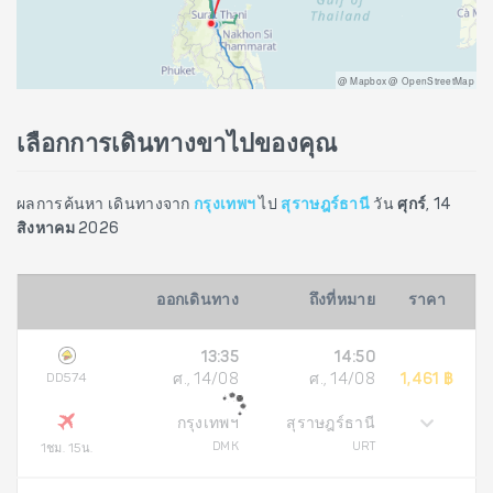
@ Mapbox @ OpenStreetMap
เลือกการเดินทางขาไปของคุณ
ผลการค้นหา เดินทางจาก
กรุงเทพฯ
ไป
สุราษฎร์ธานี
วัน
ศุกร์, 14
สิงหาคม 2026
ออกเดินทาง
ถึงที่หมาย
ราคา
13:35
14:50
DD574
ศ., 14/08
ศ., 14/08
1,461 ฿
กรุงเทพฯ
สุราษฎร์ธานี
DMK
URT
1ชม. 15น.