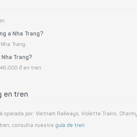
en.
ang a Nha Trang?
 Nha Trang.
a Nha Trang?
46,000 đ en tren.
g en tren
á operada por: Vietnam Railways, Violette Trains, Charm
tren, consulta nuestra
guía de tren
.