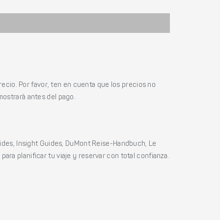
ecio. Por favor, ten en cuenta que los precios no
mostrará antes del pago.
ides, Insight Guides, DuMont Reise-Handbuch, Le
ara planificar tu viaje y reservar con total confianza.