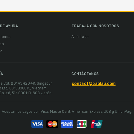
DE AYUDA
TRABAJA CON NOSOTROS
ciones
Affiliate
as
o
ÍA
CONTÁCTANOS
te Ltd, 201434204K, Singapur
contact@baolau.com
o Ltd, 0313838015, Vietnam
 Co Ltd, 5140001101308, Japón
Aceptamos pagos con Visa, MasterCard, American Express, JCB y UnionPay.