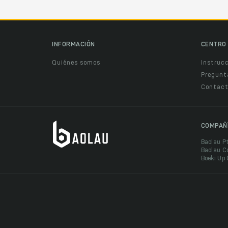
INFORMACIÓN
CENTRO 
Quiénes somos
Instruc
Pregunt
Contact
COMPAÑ
Baolau P
Baolau C
Boeki Up