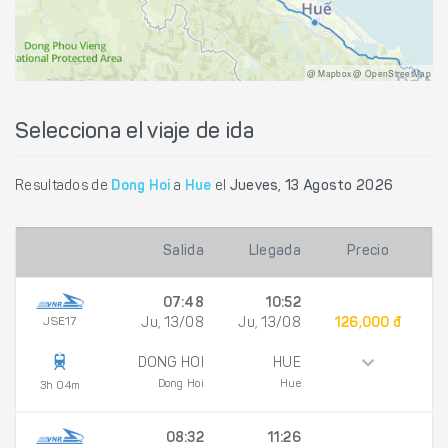
@ Mapbox @ OpenStreetMap
Selecciona el viaje de ida
Resultados de
Dong Hoi
a
Hue
el
Jueves, 13 Agosto 2026
Salida
Llegada
Precio
07:48
10:52
JSE17
Ju, 13/08
Ju, 13/08
126,000 đ
DONG HOI
HUE
Dong Hoi
Hue
3h 04m
08:32
11:26