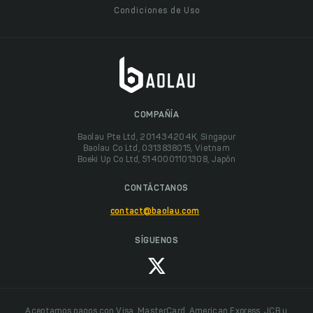
Condiciones de Uso
COMPAÑÍA
Baolau Pte Ltd, 201434204K, Singapur
Baolau Co Ltd, 0313838015, Vietnam
Boeki Up Co Ltd, 5140001101308, Japón
CONTÁCTANOS
contact@baolau.com
SÍGUENOS
Aceptamos pagos con Visa, MasterCard, American Express, JCB y