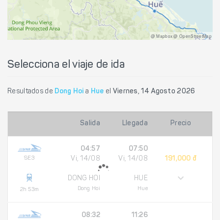
@ Mapbox @ OpenStreetMap
Selecciona el viaje de ida
Resultados de
Dong Hoi
a
Hue
el
Viernes, 14 Agosto 2026
Salida
Llegada
Precio
04:57
07:50
SE3
Vi, 14/08
Vi, 14/08
191,000 đ
DONG HOI
HUE
Dong Hoi
Hue
2h 53m
08:32
11:26