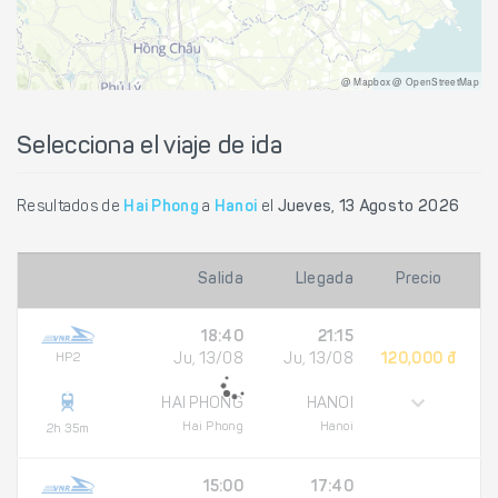
@ Mapbox @ OpenStreetMap
Selecciona el viaje de ida
Resultados de
Hai Phong
a
Hanoi
el
Jueves, 13 Agosto 2026
Salida
Llegada
Precio
18:40
21:15
HP2
Ju, 13/08
Ju, 13/08
120,000 đ
HAI PHONG
HANOI
Hai Phong
Hanoi
2h 35m
15:00
17:40