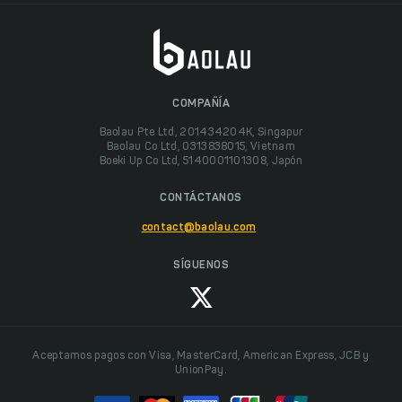
COMPAÑÍA
Baolau Pte Ltd, 201434204K, Singapur
Baolau Co Ltd, 0313838015, Vietnam
Boeki Up Co Ltd, 5140001101308, Japón
CONTÁCTANOS
contact@baolau.com
SÍGUENOS
Aceptamos pagos con Visa, MasterCard, American Express, JCB y
UnionPay.